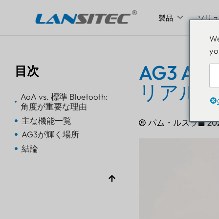
製品
ソリ
コ
We
ン
yo
テ
ン
AG3 Ao
目次
ツ
リアルタ
へ
AoA vs. 標準 Bluetooth:
ス
角度が重要な理由
キ
主な機能一覧
パム・ルスラ
20
ッ
AG3が輝く場所
プ
結論