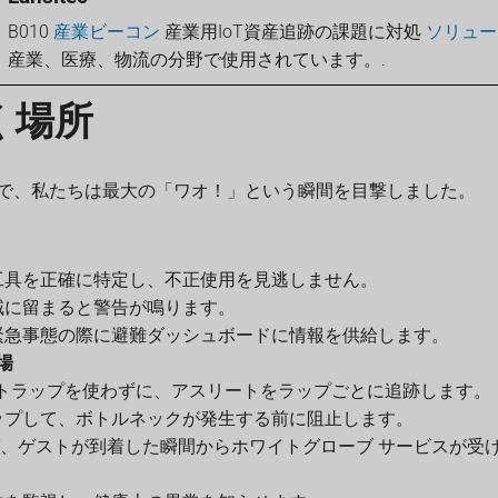
B010
産業ビーコン
産業用IoT資産追跡の課題に対処
ソリュー
産業、医療、物流の分野で使用されています。.
く場所
で、私たちは最大の「ワオ！」という瞬間を目撃しました。
工具を正確に特定し、不正使用を見逃しません。
域に留まると警告が鳴ります。
緊急事態の際に避難ダッシュボードに情報を供給します。
場
 ストラップを使わずに、アスリートをラップごとに追跡します。
ップして、ボトルネックが発生する前に阻止します。
れば、ゲストが到着した瞬間からホワイトグローブ サービスが受