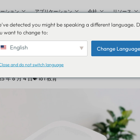
ューション
アプリケーション
会社
リソース
've detected you might be speaking a different language. 
u want to change to:
A Bluetooth測位ゲート
English
Change Languag
イム位置情報の新たな視
Close and do not switch language
25 年 6 月 4 日
IoT教育