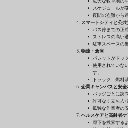
広大な牧草地の
スケジュールが
夜間の盗難から
スマートシティと公共
バス停までの正
ストレスの高い
駐車スペースの
物流・倉庫
パレットがドッ
使用されていな
す。
トラック、燃料
企業キャンパスと安全
バッジごとに訪
許可なく立ち入
孤独な作業者の
ヘルスケアと高齢者ケ
廊下を捜索する