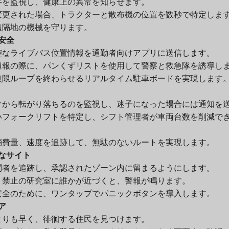
牛を監視し、健康上の異常を知らせます。
変更された場合、トラクターと散布機の位置を数秒で特定しま
遠隔地の機械を守ります。
安全
確なライブバス位置情報を通勤者向けアプリに送信します。
通報の際に、パンくずリストを使用して警察と救急隊を誘導し
無限ループを終わらせるリアルタイム駐車ボードを実現します
クから転がり落ちるのを監視し、迷子になった場合には通知を
いフォークリフトを特定し、シフト管理者が車両台数を削減で
消費量、速度を追跡して、無駄のないルートを実現します。
なサイト
問者を追跡し、承認されたゾーン内に留まるようにします。
り禁止の研究室に誰かが近づくと、警報が鳴ります。
安全のために、ワンタップでパニックボタンを導入します。
ア
よりも早く、徘徊する住民を見つけます。