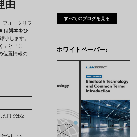
な理由
すべてのブログを見る
、フォークリフ
oA は脚本をひ
縮小します。
く」と「こ
ホワイトペーパー:
の位置情報の
した円ではな
を送信します。