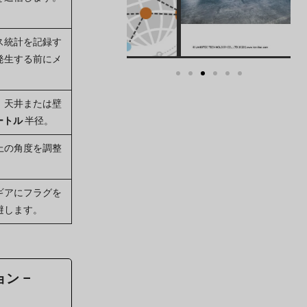
ス統計を記録す
発生する前にメ
。天井または壁
ートル
半径。
上の角度を調整
ギアにフラグを
避します。
ン –