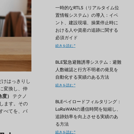
一時的なRTLS（リアルタイム位
置情報システム）の導入：イベ
ント、建設現場、操業停止時に
おける人や資産の追跡に関する
必須ガイド
続きを読む "
BLE緊急避難誘導システム：避難
人数確認と行方不明者の発見を
自動化する実績のある方法
だけはっきりし
続きを読む "
に変換し、仲
角度）
テクノ
BLEペイロードフィルタリング：
ュします。その
LoRaWANの通信時間を短縮し、
すべてを、バ
追跡効率を向上させる実績のあ
る方法
続きを読む "