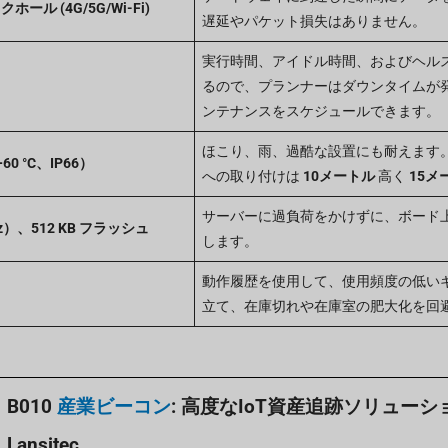
ル (4G/5G/Wi-Fi)
遅延やパケット損失はありません。
実行時間、アイドル時間、およびヘル
るので、プランナーはダウンタイムが
ンテナンスをスケジュールできます。
ほこり、雨、過酷な設置にも耐えます
0 °C、IP66）
への取り付けは
10メートル
高く
15メ
サーバーに過負荷をかけずに、ボード
MHz）、512 KB フラッシュ
します。
動作履歴を使用して、使用頻度の低い
立て、在庫切れや在庫室の肥大化を回
B010
産業ビーコン
: 高度なIoT資産追跡ソリューショ
Lansitec