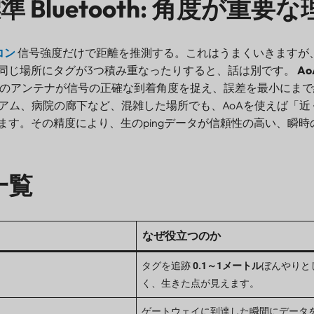
 標準 Bluetooth: 角度が重要
ーコン
信号強度だけで距離を推測する。これはうまくいきますが
同じ場所にタグが3つ積み重なったりすると、話は別です。
A
のアンテナが信号の正確な到着角度を捉え、誤差を最小にまで
アム、病院の廊下など、混雑した場所でも、AoAを使えば「近
ます。その精度により、生のpingデータが信頼性の高い、瞬時
一覧
なぜ役立つのか
タグを追跡
0.1～1メートル
ぼんやりと
く、生きた点が見えます。
ゲートウェイに到達した瞬間にデータ