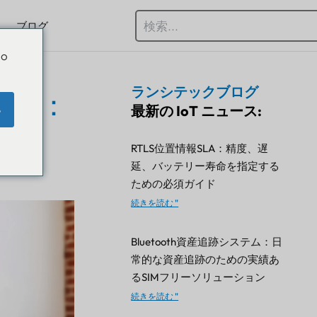
ブログ
Do
ランシテックブログ
ウェイ：
最新の IoT ニュース:
e
点
RTLS位置情報SLA：精度、遅
延、バッテリー寿命を指定する
ための必須ガイド
続きを読む "
Bluetooth資産追跡システム：日
常的な資産追跡のための実績あ
るSIMフリーソリューション
続きを読む "