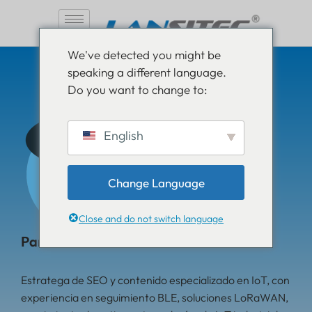
Saltar
We've detected you might be
al
speaking a different language.
contenido
Do you want to change to:
English
Change Language
Close and do not switch language
Pam Luthra
Estratega de SEO y contenido especializado en IoT, con
experiencia en seguimiento BLE, soluciones LoRaWAN,