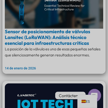
PT
Sensor de posicionamiento de válvulas
Lansitec (LoRaWAN): Análisis técnico
IT
esencial para infraestructuras críticas
AR
La posición de la válvula es una de esas pequeñas señales
JA
que silenciosamente generan resultados enormes.
DE
14 de enero de 2026
FR
KO
TH
EN
Contáctenos
ES
Chat