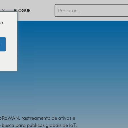
BLOGUE
Do
e
LoRaWAN, rastreamento de ativos e
 busca para públicos globais de IoT.