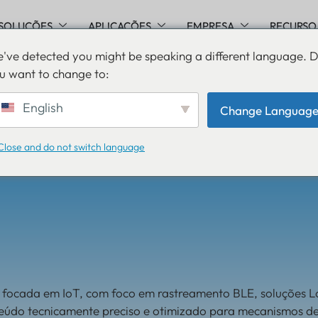
SOLUÇÕES
APLICAÇÕES
EMPRESA
RECURSO
've detected you might be speaking a different language. 
u want to change to:
English
Change Languag
Close and do not switch language
o focada em IoT, com foco em rastreamento BLE, soluções 
nteúdo tecnicamente preciso e otimizado para mecanismos de