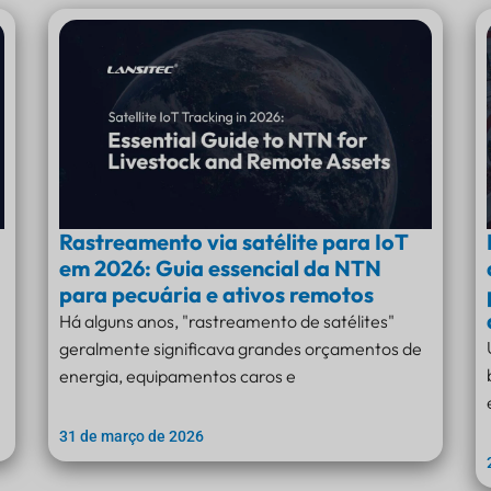
Rastreamento via satélite para IoT
em 2026: Guia essencial da NTN
para pecuária e ativos remotos
Há alguns anos, "rastreamento de satélites"
geralmente significava grandes orçamentos de
energia, equipamentos caros e
31 de março de 2026