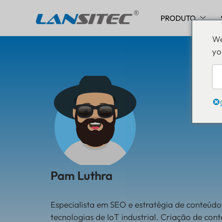
PRODUTO
Pular
We
para
yo
o
conteúdo
Pam Luthra
Especialista em SEO e estratégia de conteúd
tecnologias de IoT industrial. Criação de co