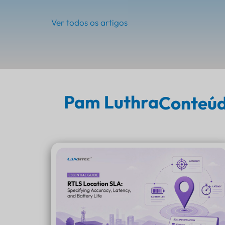
Ver todos os artigos
Pam Luthra
Conteúd