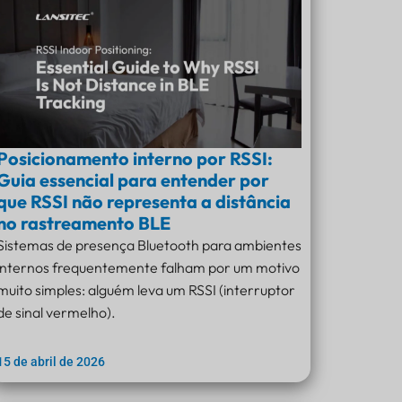
Posicionamento interno por RSSI:
Guia essencial para entender por
que RSSI não representa a distância
no rastreamento BLE
Sistemas de presença Bluetooth para ambientes
internos frequentemente falham por um motivo
muito simples: alguém leva um RSSI (interruptor
de sinal vermelho).
15 de abril de 2026