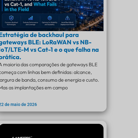
Estratégia de backhaul para
gateways BLE: LoRaWAN vs NB-
IoT/LTE-M vs Cat-1 e o que falha na
prática.
A maioria das comparações de gateways BLE
começa com linhas bem definidas: alcance,
largura de banda, consumo de energia e custo.
Mas as implantações em campo
22 de maio de 2026