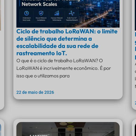
Ciclo de trabalho LoRaWAN: o limite
de silêncio que determina a
escalabilidade da sua rede de
rastreamento IoT.
O que é o ciclo de trabalho LoRaWAN? O
LoRaWAN é incrivelmente econômico. É por
isso que o utilizamos para
22 de maio de 2026