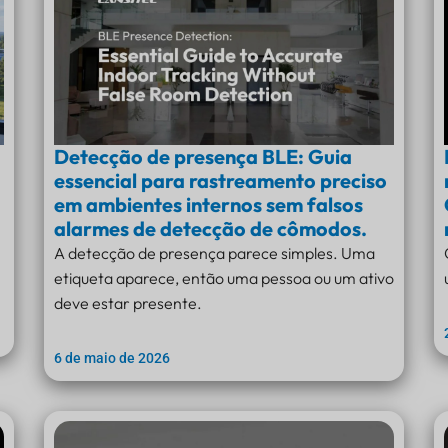
Detecção de presença BLE: Guia
essencial para rastreamento preciso
em ambientes internos sem falsos
alarmes de detecção de cômodos.
A detecção de presença parece simples. Uma
etiqueta aparece, então uma pessoa ou um ativo
deve estar presente.
6 de maio de 2026