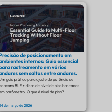
Precisão de posicionamento em
ambientes internos: Guia essencial
para rastreamento em vários
andares sem saltos entre andares.
Um guia prático para ajuste de potência de
beacons BLE + dicas de nível de piso baseadas
em barômetro. O que é nível de piso?
24 de março de 2026