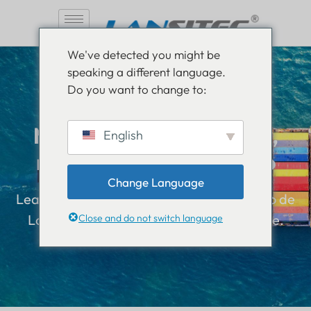
Saltar
We've detected you might be
al
speaking a different language.
contenido
Do you want to change to:
Manténgase informado,
English
manténgase informado
Change Language
Lea todo sobre las novedades en el mundo de
Lansitec y manténgase un paso adelante.
Close and do not switch language