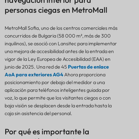
navegación interior para
FARO
personas ciegas en MetroMall
SENSOR
MetroMall Sofia, uno de los centros comerciales más
concurridos de Bulgaria (58 000 m², más de 300
inquilinos), se asoció con Lansitec para implementar
una mejora de accesibilidad antes de la entrada en
vigor de la Ley Europea de Accesibilidad (EAA) en
junio de 2025. Una red de 45
Puertas de enlace
AoA para exteriores AG4
Ahora proporciona
posicionamiento por debajo del medidor a una
aplicación para teléfonos inteligentes guiada por
voz, lo que permite que los visitantes ciegos o con
baja visión se desplacen desde la entrada hasta la
caja sin asistencia del personal.
Mejora de accesibilidad con navegación interior
Por qué es importante la
para personas ciegas en MetroMall