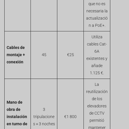
que no es
necesaria la
actualizació
n a PoE+.
Utiliza
cables Cat-
Cables de
6A
montaje +
45
€25
existentes y
conexión
añade
1.125 €.
La
reutilización
de los
Mano de
elevadores
obra de
3
de CCTV
instalación
tripulacione
€1 800
permitió
en turno de
s × 3 noches
mantener