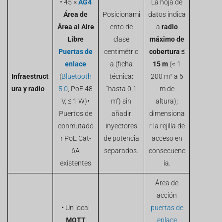
• 45 ×
AG4
La hoja de
Área de
Posicionami
datos indica
Área al Aire
ento de
a
radio
Libre
clase
máximo de
Puertas de
centimétric
cobertura ≤
enlace
a (ficha
15 m
(≈ 1
Infraestruct
(
Bluetooth
técnica:
200 m² a 6
ura y radio
5.0
, PoE 48
“hasta 0,1
m de
V, ≤ 1 W)•
m”) sin
altura);
Puertos de
añadir
dimensiona
conmutado
inyectores
r la rejilla de
r PoE Cat-
de potencia
acceso en
6A
separados.
consecuenc
existentes
ia.
Área de
acción
• Un local
puertas de
MQTT
enlace