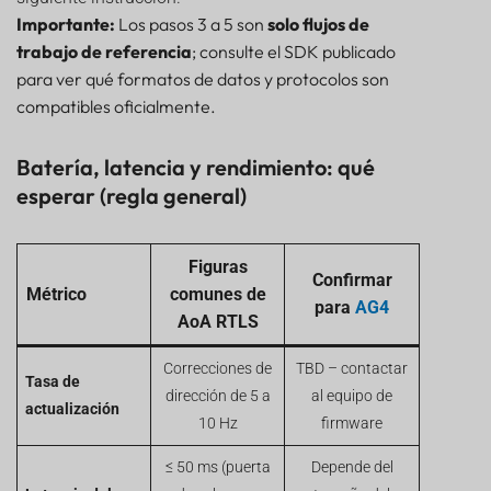
Importante:
Los pasos 3 a 5 son
solo flujos de
trabajo de referencia
; consulte el SDK publicado
para ver qué formatos de datos y protocolos son
compatibles oficialmente.
Batería, latencia y rendimiento: qué
esperar (regla general)
Figuras
Confirmar
Métrico
comunes de
para
AG4
AoA RTLS
Correcciones de
TBD – contactar
Tasa de
dirección de 5 a
al equipo de
actualización
10 Hz
firmware
≤ 50 ms (puerta
Depende del