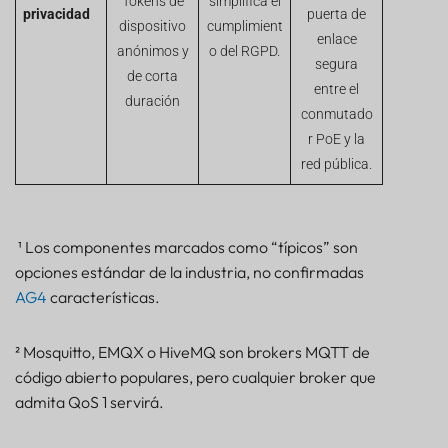
Tokens de
simplifica el
privacidad
puerta de
dispositivo
cumplimient
enlace
anónimos y
o del RGPD.
segura
de corta
entre el
duración
conmutado
r PoE y la
red pública.
¹ Los componentes marcados como “típicos” son
opciones estándar de la industria, no confirmadas
AG4
características.
² Mosquitto, EMQX o HiveMQ son brokers MQTT de
código abierto populares, pero cualquier broker que
admita QoS 1 servirá.