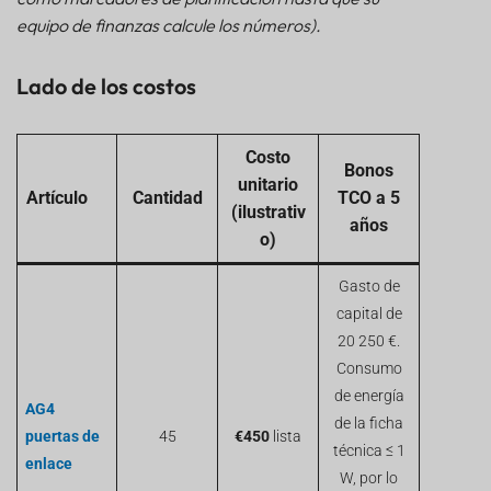
equipo de finanzas calcule los números).
Lado de los costos
Costo
Bonos
unitario
Artículo
Cantidad
TCO a 5
(ilustrativ
años
o)
Gasto de
capital de
20 250 €.
Consumo
de energía
AG4
de la ficha
puertas de
45
€450
lista
técnica ≤ 1
enlace
W, por lo