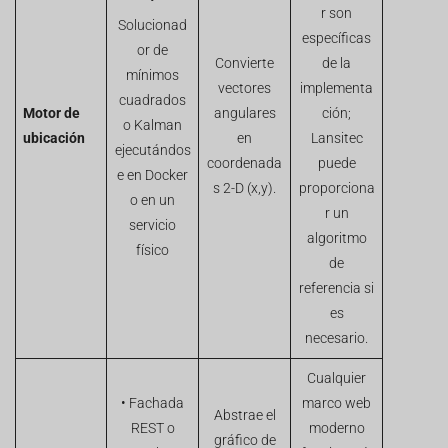
•
r son
Solucionad
específicas
or de
Convierte
de la
mínimos
vectores
implementa
cuadrados
Motor de
angulares
ción;
o Kalman
ubicación
en
Lansitec
ejecutándos
coordenada
puede
e en Docker
s 2-D (x,y).
proporciona
o en un
r un
servicio
algoritmo
físico
de
referencia si
es
necesario.
Cualquier
• Fachada
marco web
Abstrae el
REST o
moderno
gráfico de