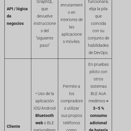
GraphQL
funcionará;
enrutamient
API / lógica
que
elija la pila
o en
de
devuelve
que
interiores de
negocios
instruccione
coincida
las
s del
con su
aplicacione
“siguiente
conjunto de
s móviles.
paso”
habilidades
de DevOps.
En pruebas
piloto con
otros
Permite a
sistemas
• Uso de la
los
BLE AoA
aplicación
compradore
medimos
≈
iOS/Android
s utilizar
3–5 %
Bluetooth
sus propios
consumo
web
o BLE
teléfonos
adicional
Cliente
nativo•Resp
como
de batería