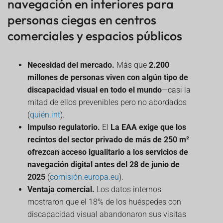
navegación en interiores para
Por qué es importante la navegación en interiores
para personas ciegas en centros comerciales y
personas ciegas en centros
espacios públicos
comerciales y espacios públicos
Objetivos del sistema de señalización interior en
MetroMall Sofia
Sistema de navegación interior basado en
Necesidad del mercado.
Más que
2.200
Bluetooth AoA: configuración de la puerta de
millones de personas viven con algún tipo de
enlace AG4
discapacidad visual en todo el mundo
—casi la
Ejemplo de flujo de datos (ilustrativo)
mitad de ellos prevenibles pero no abordados
Batería, latencia y rendimiento: qué esperar (regla
(
quién.int
).
general)
Impulso regulatorio.
El
La EAA exige que los
Aspectos destacados de la implementación
recintos del sector privado de más de 250 m²
Pruebas de navegación en interiores para
ofrezcan acceso igualitario a los servicios de
compradores ciegos en MetroMall
navegación digital antes del 28 de junio de
Métricas de éxito de la señalización en interiores:
precisión, tasas de finalización y ROI
2025
(
comisión.europa.eu
).
Ventaja comercial.
Los datos internos
Cómo la navegación en interiores para personas
con discapacidad visual impulsó los ingresos y el
mostraron que el 18% de los huéspedes con
cumplimiento normativo de los centros comerciales
discapacidad visual abandonaron sus visitas
Lado de los costos