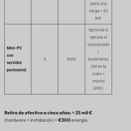
para una
carga < 50
kW.
Opcional si
ejecuta el
solucionado
Mini-PC
r
con
3
€600
localmente;
servidor
VM en la
perimetral
nube ≈
mismo
OPEX.
Retiro de efectivo a cinco años:
≈ 25 mil €
(hardware + instalación) +
€300
energía.