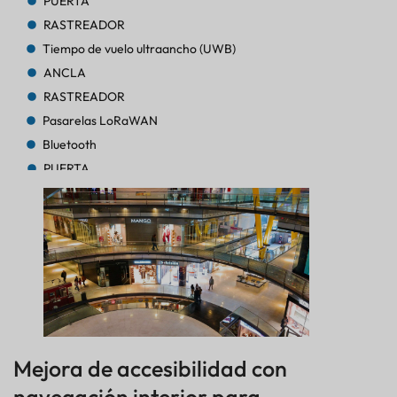
PUERTA
RASTREADOR
Tiempo de vuelo ultraancho (UWB)
ANCLA
RASTREADOR
Pasarelas LoRaWAN
Bluetooth
PUERTA
RASTREADOR
RASTREADOR
AoA de Bluetooth
PUERTA
Bluetooth
PUERTA
Bluetooth
PUERTA
Mejora de accesibilidad con
RASTREADOR