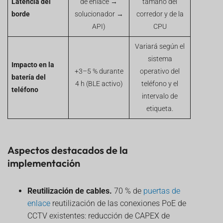
Latencia del
de enlace →
tamaño del
borde
solucionador →
corredor y de la
API)
CPU
Variará según el
sistema
Impacto en la
+3–5 % durante
operativo del
batería del
4 h (BLE activo)
teléfono y el
teléfono
intervalo de
etiqueta.
Aspectos destacados de la
implementación
Reutilización de cables.
70 % de
puertas de
enlace
reutilización de las conexiones PoE de
CCTV existentes: reducción de CAPEX de