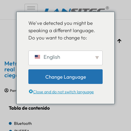
Saltar
We've detected you might be
al
speaking a different language.
contenido
Do you want to change to:
English
MetroMall Sofia: Orientación en tiempo
real en interiores para compradores
ciegos
Change Language
Pam Luthra
31 de julio de 2025
Casos prácticos de IoT
Close and do not switch language
Tabla de contenido
Bluetooth