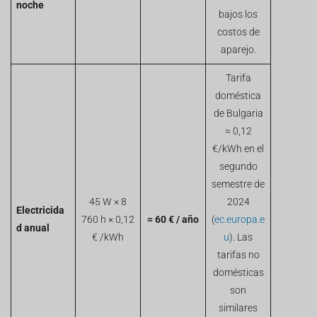
noche
bajos los
costos de
aparejo.
Tarifa
doméstica
de Bulgaria
≈ 0,12
€/kWh en el
segundo
semestre de
45 W × 8
2024
Electricida
760 h × 0,12
≈ 60 € / año
(
ec.europa.e
d anual
€ /kWh
u
). Las
tarifas no
domésticas
son
similares