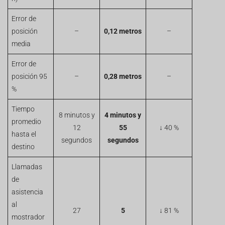
Error de
posición
–
0,12 metros
–
media
Error de
posición 95
–
0,28 metros
–
%
Tiempo
8 minutos y
4 minutos y
promedio
12
55
↓ 40 %
hasta el
segundos
segundos
destino
Llamadas
de
asistencia
al
27
5
↓ 81 %
mostrador