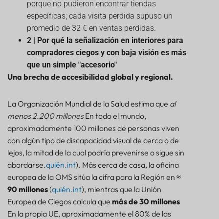
porque no pudieron encontrar tiendas
Ahorros directos
específicas; cada visita perdida supuso un
Elevación de línea superior
promedio de 32 € en ventas perdidas.
Dividendo de prevención de riesgos
2 | Por qué la señalización en interiores para
compradores ciegos y con baja visión es más
Intangibles que aún afectan el estado de
resultados
que un simple "accesorio"
Resumen del ROI
Una brecha de accesibilidad global y regional.
Conclusiones clave de la implementación de la
navegación interior para personas ciegas en
La Organización Mundial de la Salud estima que
al
MetroMall
menos 2.200 millones
En todo el mundo,
Puntos clave: Bluetooth AoA para el cumplimiento
aproximadamente 100 millones de personas viven
de la EAA y el retorno de la inversión comercial
con algún tipo de discapacidad visual de cerca o de
lejos, la mitad de la cual podría prevenirse o sigue sin
abordarse.
quién.int
). Más cerca de casa, la oficina
europea de la OMS sitúa la cifra para la Región en
≈
90 millones
(
quién.int
), mientras que la Unión
Europea de Ciegos calcula que
más de 30 millones
En la propia UE, aproximadamente el 80% de las