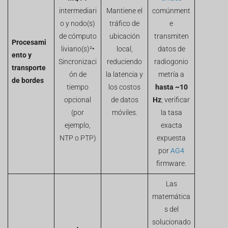
intermediari
Mantiene el
comúnment
o y nodo(s)
tráfico de
e
de cómputo
ubicación
transmiten
Procesami
liviano(s)²•
local,
datos de
ento y
Sincronizaci
reduciendo
radiogonio
transporte
ón de
la latencia y
metría a
de bordes
tiempo
los costos
hasta ~10
opcional
de datos
Hz
; verificar
(por
móviles.
la tasa
ejemplo,
exacta
NTP o PTP)
expuesta
por
AG4
firmware.
Las
matemática
s del
solucionado