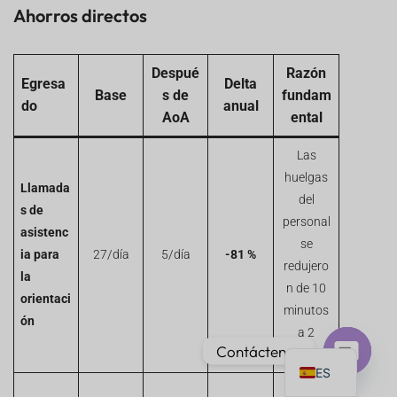
Ahorros directos
Despué
Razón
Egresa
Delta
Base
s de
fundam
do
anual
PT
AoA
ental
IT
Las
AR
huelgas
Llamada
JA
del
s de
personal
DE
asistenc
se
ia para
27/día
5/día
-81 %
FR
redujero
la
KO
n de 10
orientaci
minutos
TH
ón
a 2
EN
Contáctenos
minutos.
ES
Chat
Salario