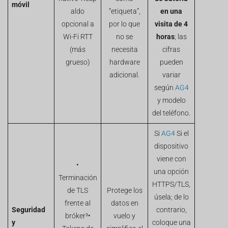
móvil
aldo
“etiqueta”,
en una
opcional a
por lo que
visita de 4
Wi-Fi RTT
no se
horas
; las
(más
necesita
cifras
grueso)
hardware
pueden
adicional.
variar
según
AG4
y modelo
del teléfono.
Si
AG4
Si el
dispositivo
viene con
•
una opción
Terminación
HTTPS/TLS,
de TLS
Protege los
úsela; de lo
frente al
datos en
Seguridad
contrario,
bróker³•
vuelo y
y
coloque una