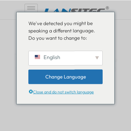
Saltar
We've detected you might be
al
speaking a different language.
contenido
Do you want to change to:
Manténgase informado,
English
manténgase informado
Change Language
Lea todo sobre las novedades en el mundo de
Lansitec y manténgase un paso adelante.
Close and do not switch language