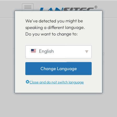
Saltar
We've detected you might be
al
speaking a different language.
contenido
Do you want to change to:
Manténgase informado,
English
manténgase informado
Change Language
Lea todo sobre las novedades en el mundo de
Lansitec y manténgase un paso adelante.
Close and do not switch language