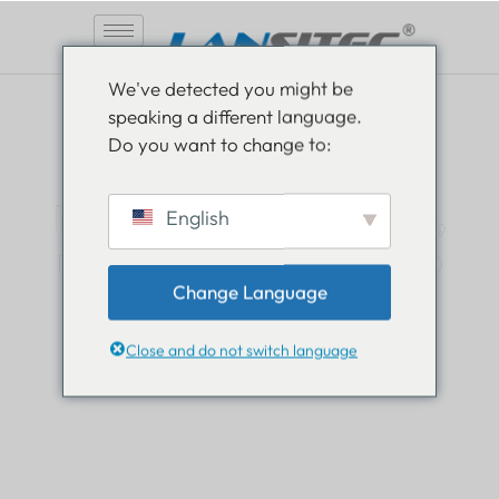
Saltar
We've detected you might be
al
speaking a different language.
contenido
Do you want to change to:
Manténgase informado,
English
manténgase informado
Change Language
Lea todo sobre las novedades en el mundo de
Lansitec y manténgase un paso adelante.
Close and do not switch language