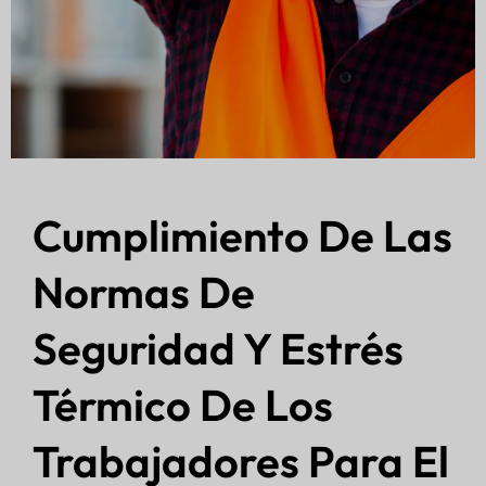
Seguimiento De
Camiones En Tiemp
Real Con
Rastreadores Cat-1 
Balizas Bluetooth