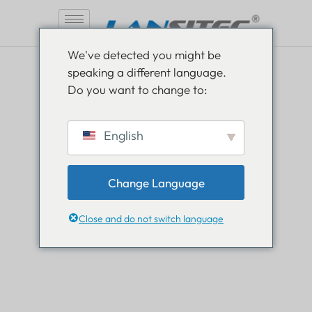
Aller
We've detected you might be
au
speaking a different language.
contenu
Do you want to change to:
Soyez informé, restez
English
informé
Change Language
Lisez tout sur les nouveautés dans le monde de
Lansitec et gardez une longueur d’avance.
Close and do not switch language