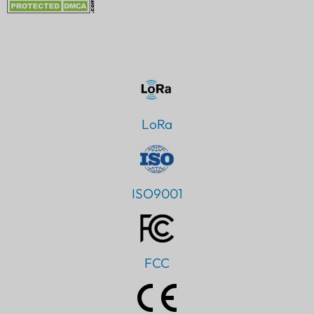
LoRa
ISO9001
FCC