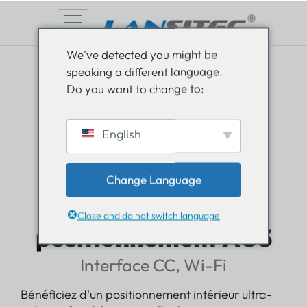
Aller
We've detected you might be
au
speaking a different language.
contenu
Do you want to change to:
English
Ethernet Bluetooth
AoA
Change Language
Passerelle de
Close and do not switch language
positionnement AG3
Interface CC, Wi-Fi
Bénéficiez d'un positionnement intérieur ultra-