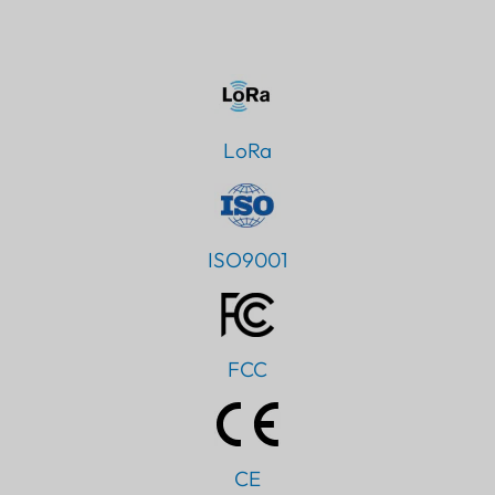
LoRa
ISO9001
FCC
CE