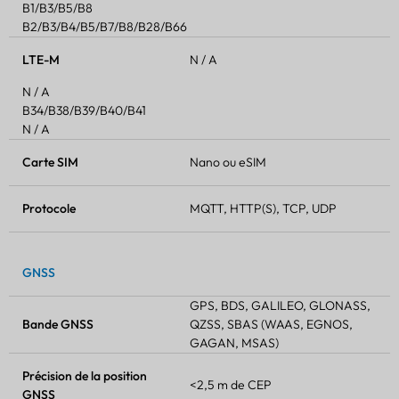
B1/B3/B5/B8
B2/B3/B4/B5/B7/B8/B28/B66
LTE-M
N / A
N / A
B34/B38/B39/B40/B41
N / A
Carte SIM
Nano ou eSIM
Protocole
MQTT, HTTP(S), TCP, UDP
GNSS
GPS, BDS, GALILEO, GLONASS,
Bande GNSS
QZSS, SBAS (WAAS, EGNOS,
GAGAN, MSAS)
Précision de la position
<2,5 m de CEP
GNSS