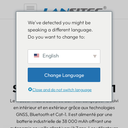
Aller
We've detected you might be
au
speaking a different language.
contenu
Do you want to change to:
English
Change Language
Suivi de macro Bluetooth CAT-1
Suivi de macros Cat-1
Close and do not switch language
Le traceur macro Lansitec Cat-1 est conçu pour le suivi
en intérieur et en extérieur grâce aux technologies
GNSS, Bluetooth et Cat-1. Il est alimenté par une
batterie industrielle de 38 000 mAh offrant une