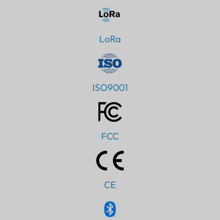
LoRa
ISO9001
FCC
CE