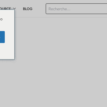
OURCE
BLOG
Do
e
rmé
’avance.