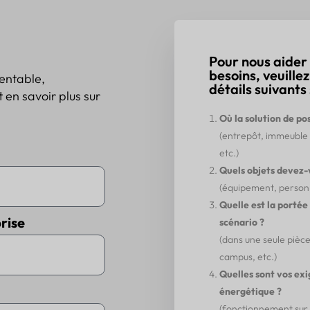
Pour nous aider
besoins, veuille
rentable,
détails suivants 
 en savoir plus sur
Où la solution de po
(entrepôt, immeuble
etc.)
Quels objets devez-
(équipement, personne
Quelle est la portée
rise
scénario ?
(dans une seule pièce
campus, etc.)
Quelles sont vos ex
énergétique ?
(fonctionnement sur b