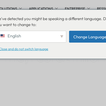
OLUTIONS
APPLICATIONS
ENTREPRISE
RESS
've detected you might be speaking a different language. 
u want to change to:
English
Change Languag
Close and do not switch language
rmé, restez info
dans le monde de Lansitec et gardez une longueur d