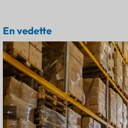
En vedette
es Camions En Temps
ec Des Trackers Cat-1
Balises Bluetooth
ne entreprise de logistique de taille moyenne exploite une