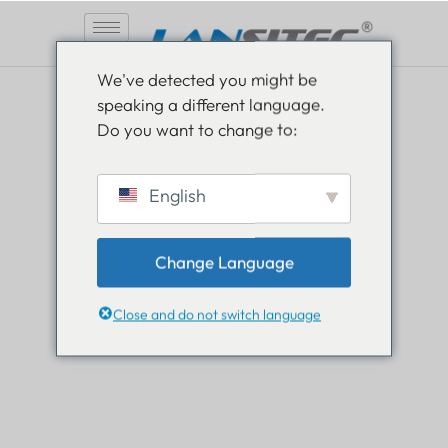
Aller
We've detected you might be
au
speaking a different language.
contenu
Do you want to change to:
Soyez informé, restez
English
informé
Change Language
Lisez tout sur les nouveautés dans le monde de
Lansitec et gardez une longueur d’avance.
Close and do not switch language