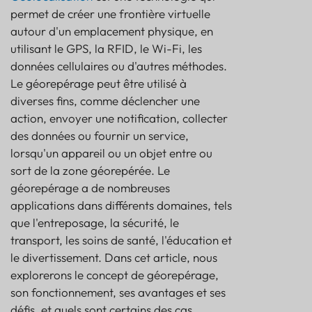
permet de créer une frontière virtuelle
CAPTEUR
autour d'un emplacement physique, en
utilisant le GPS, la RFID, le Wi-Fi, les
données cellulaires ou d'autres méthodes.
Le géorepérage peut être utilisé à
diverses fins, comme déclencher une
action, envoyer une notification, collecter
des données ou fournir un service,
lorsqu'un appareil ou un objet entre ou
sort de la zone géorepérée. Le
géorepérage a de nombreuses
applications dans différents domaines, tels
que l'entreposage, la sécurité, le
transport, les soins de santé, l'éducation et
le divertissement. Dans cet article, nous
Comment fonctionne le géorepérage ?
explorerons le concept de géorepérage,
Quels sont les avantages et les défis du
son fonctionnement, ses avantages et ses
géorepérage ?
défis, et quels sont certains des cas