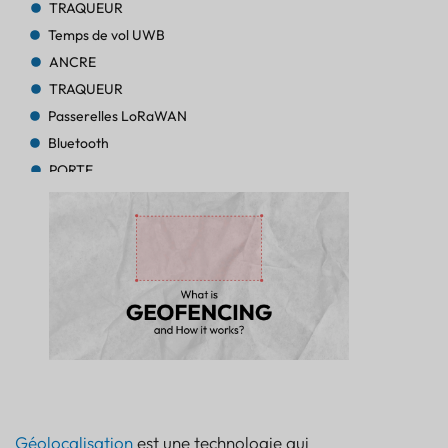
TRAQUEUR
Temps de vol UWB
ANCRE
TRAQUEUR
Passerelles LoRaWAN
Bluetooth
PORTE
TRAQUEUR
TRAQUEUR
Bluetooth AoA
PORTE
Bluetooth
PORTE
Bluetooth
PORTE
TRAQUEUR
BALISE
Géolocalisation
est une technologie qui