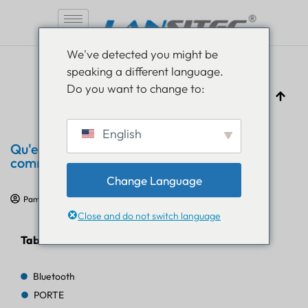
Aller
We've detected you might be
au
speaking a different language.
contenu
Do you want to change to:
English
Qu'est-ce que le géorepérage et
comment fonctionne-t-il ?
Change Language
Pam Luthra
3 novembre 2023
Communiqué de presse
Close and do not switch language
Table des matières
Bluetooth
PORTE