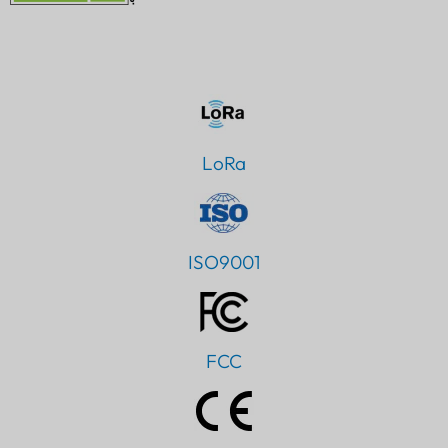
LoRa
ISO9001
FCC