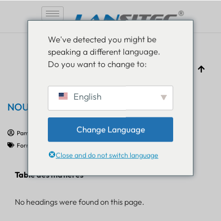
Aller
We've detected you might be
au
speaking a different language.
contenu
Do you want to change to:
English
NOUVEAU Suivi des actifs intérieurs
Change Language
Pam Luthra
9 octobre 2020
Formation sur l'Internet des objets
Close and do not switch language
Table des matières
No headings were found on this page.