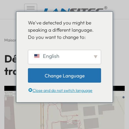
Aller
We've detected you might be
au
speaking a different language.
contenu
Do you want to change to:
Maison
»
FAQ
»
Démonstration du traceur GPS LoRaWAN
Démonstration du
English
traceur GPS LoRaWAN
Change Language
Close and do not switch language