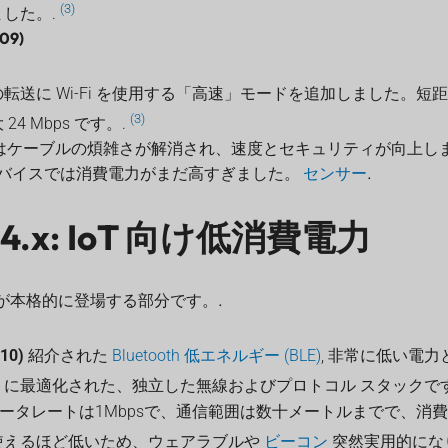
(3)
した。.
009)
転送に Wi-Fi を使用する「高速」モードを追加しました。短
(3)
4 Mbps です。.
0ではケーブルの煩雑さが解消され、速度とセキュリティが向上し
バイスでは消費電力がまだ高すぎました。
センサー
.
th 4.x: IoT 向け低消費電力
は、IoT が本格的に登場する部分です。.
010)
紹介された
Bluetooth 低エネルギー (BLE)
, 非常に低い電
に最適化された、独立した無線およびプロトコル スタックで
データレートは1Mbpsで、通信範囲は数十メートルまでで、消
使えるほど低いため、ウェアラブルや
ビーコン
突然実用的にな