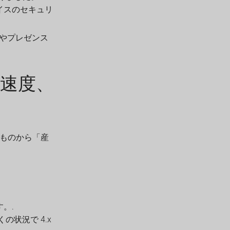
デバイスのセキュリ
やプレゼンス
速い速度、
」なものから「産
す。.
状況で 4.x