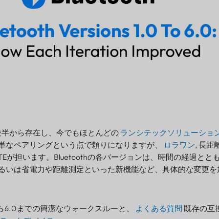
90年代後半から存在し、今でもほとんどの
ランシテックソリューショ
単なペアリングという点で頼りになりますが、
ロラワン
, 長
IoT、LTEが担います。Bluetoothの各バージョンは、時間の経過
るいは省電力や距離測定といった新機能など、具体的な変更を
1.0から6.0までの簡潔なウォークスルーと、
よくある質問
既存の互