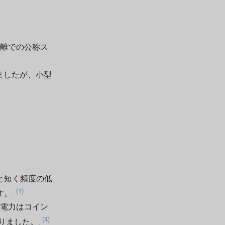
距離での公称ス
ましたが、小型
力と短く頻度の低
(1)
す。.
費電力はコイン
(4)
りました。.