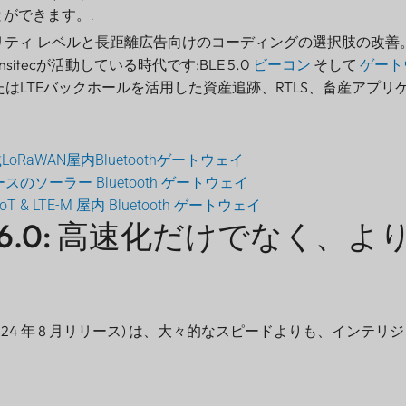
ができます。.
セキュリティ レベルと長距離広告向けのコーディングの選択肢の改善
itecが活動している時代です:BLE 5.0
ビーコン
そして
ゲート
T、またはLTEバックホールを活用した資産追跡、RTLS、畜産アプ
0搭載LoRaWAN屋内Bluetoothゲートウェイ
0 ベースのソーラー Bluetooth ゲートウェイ
-IoT & LTE-M 屋内 Bluetooth ゲートウェイ
oth 6.0: 高速化だけでなく、
024 年 8 月リリース) は、大々的なスピードよりも、インテリ