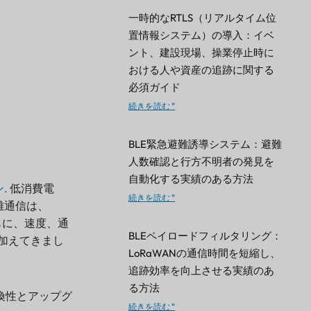
一時的なRTLS（リアルタイム位
置情報システム）の導入：イベ
ント、建設現場、操業停止時に
おける人や資産の追跡に関する
必須ガイド
続きを読む "
BLE緊急避難誘導システム：避難
人数確認と行方不明者の発見を
自動化する実績のある方法
ン
. 低消費電
続きを読む "
距離通信は、
とともに、速度、通
BLEペイロードフィルタリング：
加えてきまし
LoRaWANの通信時間を短縮し、
追跡効率を向上させる実績のあ
る方法
換性とアップグ
続きを読む "