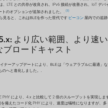
2 では、LTE との共存が改良され、IPv6 接続が改善され、IoT 
(3)
ートのオプションが追加されました。.
ら見ると、これはBLEを作った世代です
ビーコン
屋内での追跡
oth 5.x: より広い範囲、より
なブロードキャスト
0 とそのマイナーアップデートにより、BLE は「ウェアラブルに最適
なものへと進化しました。.
の LE PHY により、4.x と比較して 2 倍のスループットを実現しま
を備えたコード化 PHY により、速度は犠牲になりますが、多くの