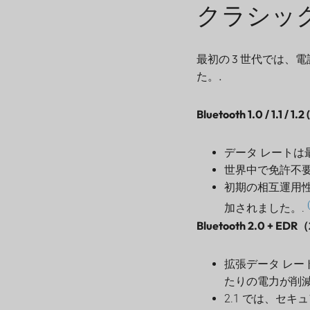
したがって、1.0 から 6.0
クラシック Bl
への進化は、非常に簡略
化すると次のようになり
ます。
最初の 3 世代では
よくある質問
た。.
Bluetooth 6.0および6.1
について
Bluetooth 1.0 / 1.1 / 1.
互換性、改善、
Lansitec のアップグレ
ードについて
データ レートは最大
世界中で免許不要の 
初期の相互運用
加されました。.
Bluetooth 2.0 + E
拡張データ レート
たりの電力が削
2.1 では、セ