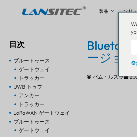
製品
ソリ
コ
We
ン
yo
テ
ン
Bluet
目次
ツ
ージョン
へ
ブルートゥース
ス
ゲートウェイ
キ
パム・ルスラ
20
ッ
トラッカー
プ
UWB トゥフ
アンカー
トラッカー
LoRaWAN ゲートウェイ
ブルートゥース
ゲートウェイ