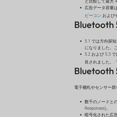
と比較して最大 
広告データ容量
ビーコン
および
Bluetooth
5.1 では方向探
になりました。こ
5.2 および 5
良されました。.
Bluetooth 
電子棚札やセンサー群
数千のノードとの低電力
Responses)。.
暗号化された広告