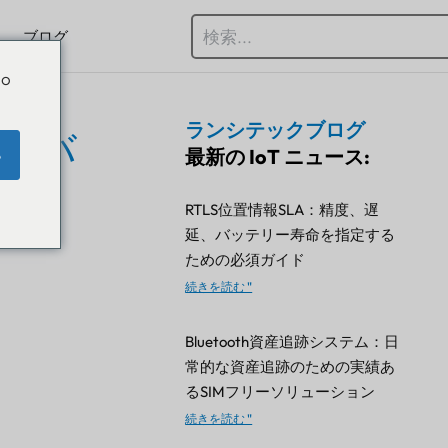
ブログ
Do
ランシテックブログ
：各バ
最新の IoT ニュース:
e
か
RTLS位置情報SLA：精度、遅
延、バッテリー寿命を指定する
ための必須ガイド
続きを読む "
Bluetooth資産追跡システム：日
常的な資産追跡のための実績あ
るSIMフリーソリューション
続きを読む "