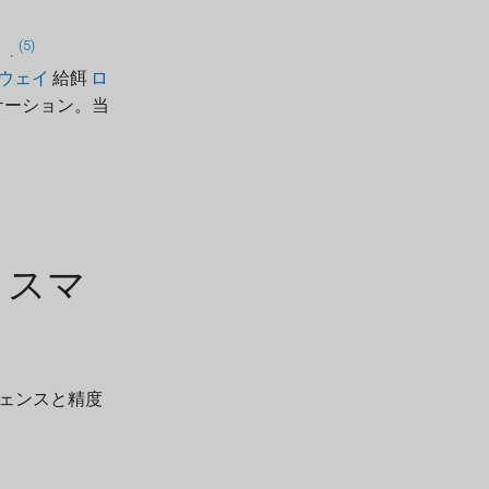
(5)
。.
ウェイ
給餌
ロ
リケーション。当
よりスマ
ジェンスと精度