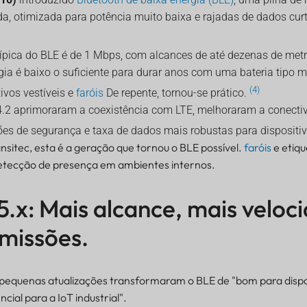
a, otimizada para potência muito baixa e rajadas de dados cur
típica do BLE é de 1 Mbps, com alcances de até dezenas de met
ia é baixo o suficiente para durar anos com uma bateria tipo 
(4)
tivos vestíveis e
faróis
De repente, tornou-se prático.
 4.2 aprimoraram a coexistência com LTE, melhoraram a conectiv
es de segurança e taxa de dados mais robustas para dispositiv
nsitec, esta é a geração que tornou o BLE possível.
faróis
e etiqu
etecção de presença em ambientes internos.
5.x: Mais alcance, mais veloc
missões.
 pequenas atualizações transformaram o BLE de "bom para dispo
ncial para a IoT industrial".