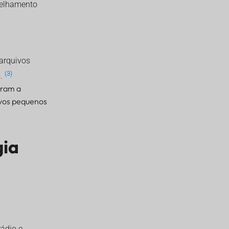
relhamento
 arquivos
(3)
s.
aram a
ivos pequenos
gia
rádio e