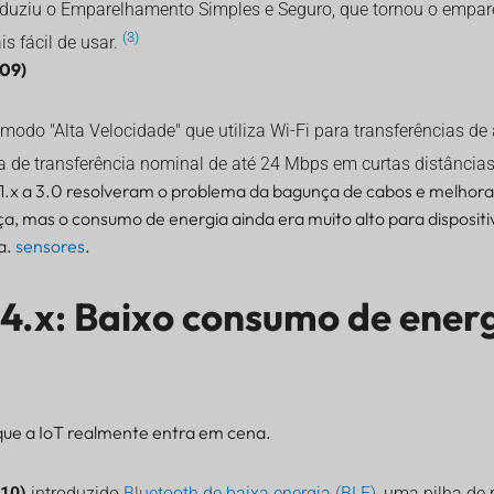
roduziu o Emparelhamento Simples e Seguro, que tornou o empa
(3)
s fácil de usar.
009)
do "Alta Velocidade" que utiliza Wi-Fi para transferências de
a de transferência nominal de até 24 Mbps em curtas distância
1.x a 3.0 resolveram o problema da bagunça de cabos e melhor
ça, mas o consumo de energia ainda era muito alto para disposit
a.
sensores
.
 4.x: Baixo consumo de ener
que a IoT realmente entra em cena.
010)
introduzido
Bluetooth de baixa energia (BLE)
, uma pilha de 