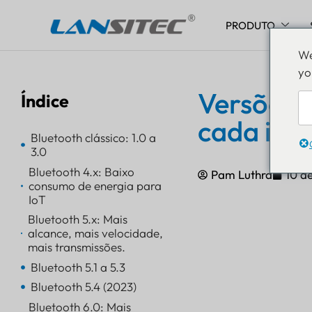
PRODUTO
Pular
We
para
yo
o
conteúdo
Versões d
Índice
cada ite
Bluetooth clássico: 1.0 a
3.0
Bluetooth 4.x: Baixo
Pam Luthra
10 d
consumo de energia para
IoT
Bluetooth 5.x: Mais
alcance, mais velocidade,
mais transmissões.
Bluetooth 5.1 a 5.3
Bluetooth 5.4 (2023)
Bluetooth 6.0: Mais