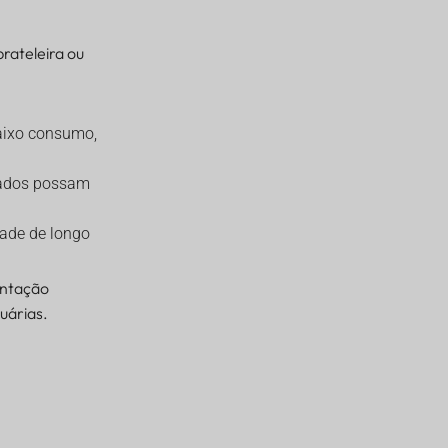
rateleira ou
baixo consumo,
izados possam
dade de longo
ntação
uárias.