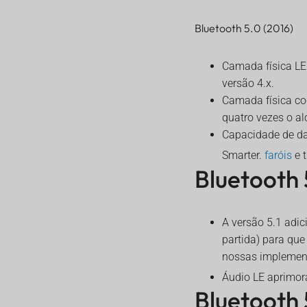
Bluetooth 5.0 (2016)
Camada física LE
versão 4.x.
Camada física cod
quatro vezes o a
Capacidade de da
Smarter.
faróis
e 
Bluetooth 5
A versão 5.1 adi
partida) para que
nossas implemen
Áudio LE aprimora
Bluetooth 