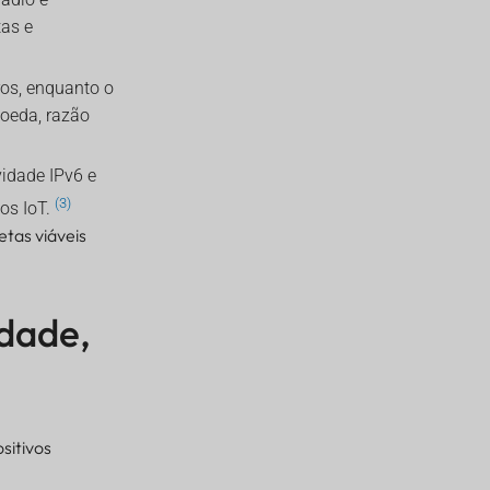
tas e
ros, enquanto o
moeda, razão
idade IPv6 e
(3)
os IoT.
etas viáveis
idade,
sitivos