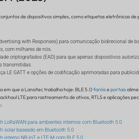
juntos de dispositivos simples, como etiquetas eletrônicas de p
dvertising with Responses) para comunicação bidirecional de 
s, com milhares de nós.
dade criptografados (EAD) para que apenas dispositivos autor
s transmitidas.
nça LE GATT e opções de codificação aprimoradas para publici
a em que a Lansitec trabalha hoje: BLE 5.0
faróis
e
portais
alime
backhaul LTE para rastreamento de ativos, RTLS e aplicações pec
:
h LoRaWAN para ambientes internos com Bluetooth 5.0
h solar baseado em Bluetooth 5.0
h interno NB-IoT e LTE-M com BLE 5.0