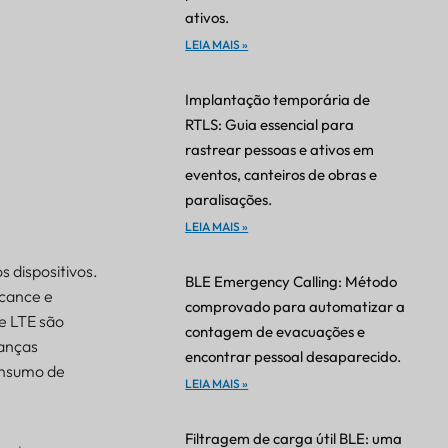
ativos.
LEIA MAIS »
Implantação temporária de
RTLS: Guia essencial para
rastrear pessoas e ativos em
eventos, canteiros de obras e
paralisações.
LEIA MAIS »
s dispositivos.
BLE Emergency Calling: Método
lcance e
comprovado para automatizar a
 e LTE são
contagem de evacuações e
danças
encontrar pessoal desaparecido.
onsumo de
LEIA MAIS »
Filtragem de carga útil BLE: uma