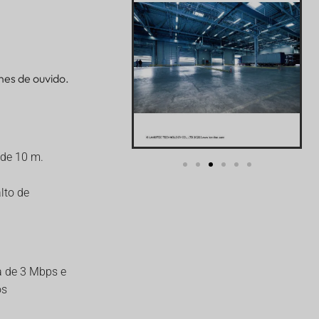
nes de ouvido.
de 10 m.
lto de
a de 3 Mbps e
os