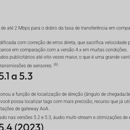
 de até 2 Mbps para o dobro da taxa de transferência em comp
ificada com correção de erros direta, que sacrifica velocidade p
lcance em comparação com a versão 4.x em muitas condições.
dos publicitários até oito vezes maior, o que é uma grande van
(6)
transmissões de sensores.
.1 a 5.3
cionou a função de localização de direção (ângulo de chegada/â
 você possa localizar tags com mais precisão, recurso que já u
tações de gateway AoA.
do nas versões 5.2 e 5.3, áudio multi-stream e otimizações de 
5.4 (2023)