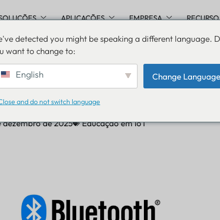
SOLUÇÕES
APLICAÇÕES
EMPRESA
RECURSO
've detected you might be speaking a different language. 
u want to change to:
o Bluetooth 1.0 a 6.0: co
English
Change Languag
ração melhorou
Close and do not switch language
e dezembro de 2025
Educação em IoT