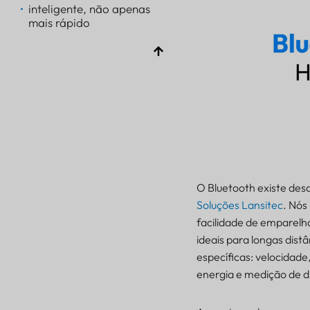
inteligente, não apenas
mais rápido
Assim, a evolução da
versão 1.0 para a 6.0, de
forma bem simplificada,
se parece com isto:
Perguntas frequentes
Sobre compatibilidade,
melhorias e
atualizações do
Lansitec
Sobre o Bluetooth 6.0
O Bluetooth existe desd
e 6.1
Soluções Lansitec
. Nós
Pam Luthra
facilidade de emparel
ideais para longas dis
específicas: velocidad
energia e medição de d