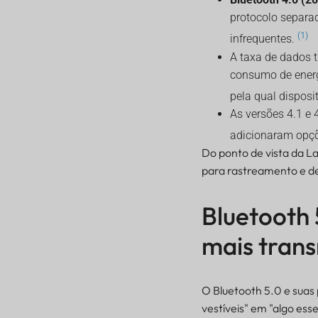
protocolo separad
(1)
infrequentes.
A taxa de dados 
consumo de energ
pela qual disposi
As versões 4.1 e
adicionaram opçõ
Do ponto de vista da La
para rastreamento e d
Bluetooth 
mais trans
O Bluetooth 5.0 e suas
vestíveis" em "algo esse