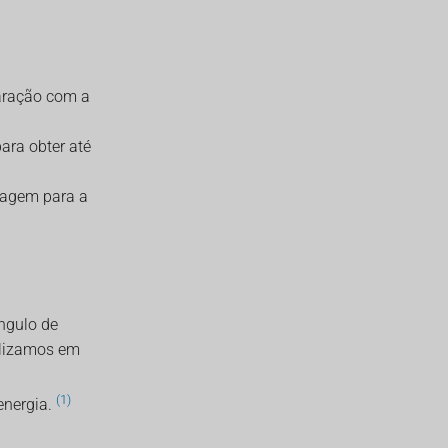
aração com a
ara obter até
tagem para a
ngulo de
tilizamos em
(1)
energia.