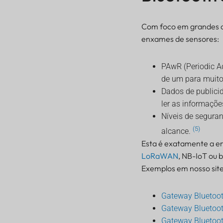
Com foco em grandes con
enxames de sensores:
PAwR (Periodic A
de um para muito
Dados de publici
ler as informaçõe
Níveis de segura
(5)
alcance.
Esta é exatamente a er
LoRaWAN
, NB-IoT ou 
Exemplos em nosso site
Gateway Bluetoot
Gateway Bluetoot
Gateway Bluetoot