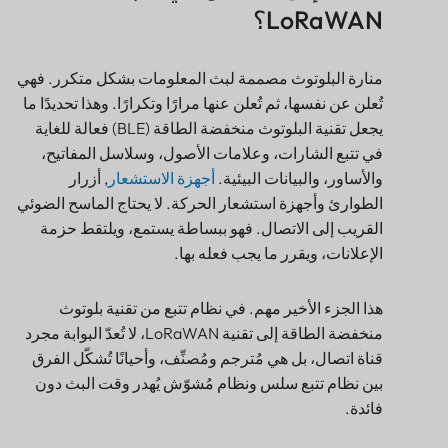
منارة البلوتوث مصممة لبث المعلومات بشكل متكرر. فهي
تُعلن عن نفسها، ثم تُعلن عنها مرارًا وتكرارًا. وهذا تحديدًا ما
يجعل تقنية البلوتوث منخفضة الطاقة (BLE) فعالة للغاية
في تتبع الشارات، وعلامات الأصول، وسلاسل المفاتيح،
والأساور، والبيانات البيئية.
أجهزة الاستشعار
, أزرار
الطوارئ وأجهزة استشعار الحركة. لا يحتاج الماسح الضوئي
القريب إلى الاتصال. فهو ببساطة يستمع، ويلتقط حزمة
الإعلانات، ويقرر ما يجب فعله بها.
هذا الجزء الأخير مهم. في نظام تتبع من تقنية بلوتوث
منخفضة الطاقة إلى تقنية LoRaWAN، لا تُعدّ البوابة مجرد
قناة اتصال، بل هي مُترجم ومُصنِّف، وأحيانًا تُشكّل الفرق
بين نظام تتبع سلس ونظام مُشوّش يُهدر وقت البث دون
فائدة.
في لانسيتك
بي-موبايل
بنيان،,
إشارات البلوتوث
تُرتدى من