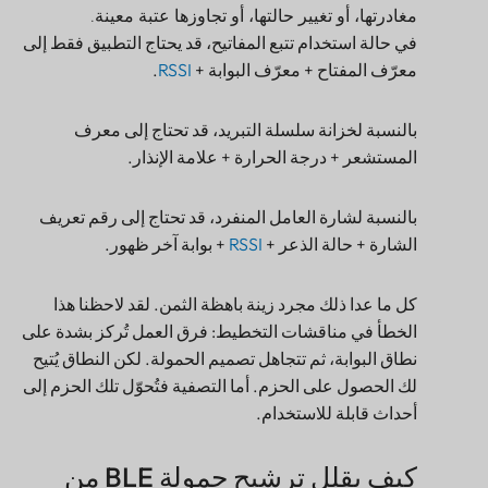
في حالة استخدام تتبع المفاتيح، قد يحتاج التطبيق فقط إلى
معرّف المفتاح + معرّف البوابة +
RSSI
.
بالنسبة لخزانة سلسلة التبريد، قد تحتاج إلى معرف
المستشعر + درجة الحرارة + علامة الإنذار.
بالنسبة لشارة العامل المنفرد، قد تحتاج إلى رقم تعريف
الشارة + حالة الذعر +
RSSI
+ بوابة آخر ظهور.
كل ما عدا ذلك مجرد زينة باهظة الثمن. لقد لاحظنا هذا
الخطأ في مناقشات التخطيط: فرق العمل تُركز بشدة على
نطاق البوابة، ثم تتجاهل تصميم الحمولة. لكن النطاق يُتيح
لك الحصول على الحزم. أما التصفية فتُحوّل تلك الحزم إلى
أحداث قابلة للاستخدام.
كيف يقلل ترشيح حمولة BLE من
استخدام وقت البث في LoRaWAN