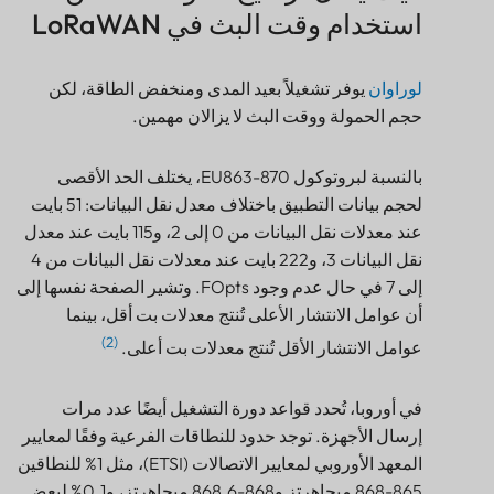
لوراوان
يوفر تشغيلاً بعيد المدى ومنخفض الطاقة، لكن
حجم الحمولة ووقت البث لا يزالان مهمين.
بالنسبة لبروتوكول EU863-870، يختلف الحد الأقصى
لحجم بيانات التطبيق باختلاف معدل نقل البيانات: 51 بايت
عند معدلات نقل البيانات من 0 إلى 2، و115 بايت عند معدل
نقل البيانات 3، و222 بايت عند معدلات نقل البيانات من 4
إلى 7 في حال عدم وجود FOpts. وتشير الصفحة نفسها إلى
أن عوامل الانتشار الأعلى تُنتج معدلات بت أقل، بينما
(2)
عوامل الانتشار الأقل تُنتج معدلات بت أعلى.
في أوروبا، تُحدد قواعد دورة التشغيل أيضًا عدد مرات
إرسال الأجهزة. توجد حدود للنطاقات الفرعية وفقًا لمعايير
المعهد الأوروبي لمعايير الاتصالات (ETSI)، مثل 1% للنطاقين
865-868 ميجاهرتز و868-868.6 ميجاهرتز، و0.1% لبعض
النطاقات الفرعية المجاورة، و10% للنطاق 869.4-869.65