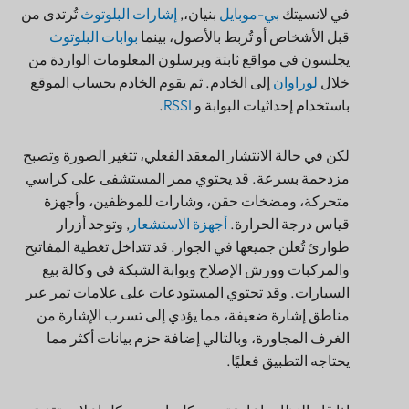
قبل الأشخاص أو تُربط بالأصول، بينما
بوابات البلوتوث
يجلسون في مواقع ثابتة ويرسلون المعلومات الواردة من
خلال
لوراوان
إلى الخادم. ثم يقوم الخادم بحساب الموقع
باستخدام إحداثيات البوابة و
RSSI
.
لكن في حالة الانتشار المعقد الفعلي، تتغير الصورة وتصبح
مزدحمة بسرعة. قد يحتوي ممر المستشفى على كراسي
متحركة، ومضخات حقن، وشارات للموظفين، وأجهزة
قياس درجة الحرارة.
أجهزة الاستشعار
, وتوجد أزرار
طوارئ تُعلن جميعها في الجوار. قد تتداخل تغطية المفاتيح
والمركبات وورش الإصلاح وبوابة الشبكة في وكالة بيع
السيارات. وقد تحتوي المستودعات على علامات تمر عبر
مناطق إشارة ضعيفة، مما يؤدي إلى تسرب الإشارة من
الغرف المجاورة، وبالتالي إضافة حزم بيانات أكثر مما
يحتاجه التطبيق فعليًا.
إذا قام النظام بإعادة توجيه كل بايت من كل إعلان بتقنية
البلوتوث منخفض الطاقة (BLE)،,
لوراوان
يصبح هو عنق