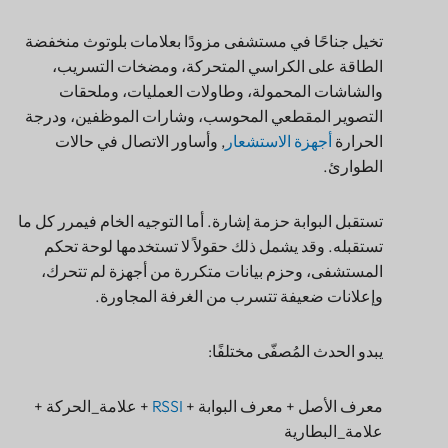
تخيل جناحًا في مستشفى مزودًا بعلامات بلوتوث منخفضة
الطاقة على الكراسي المتحركة، ومضخات التسريب،
والشاشات المحمولة، وطاولات العمليات، وملحقات
التصوير المقطعي المحوسب، وشارات الموظفين، ودرجة
الحرارة
أجهزة الاستشعار
, وأساور الاتصال في حالات
الطوارئ.
تستقبل البوابة حزمة إشارة. أما التوجيه الخام فيمرر كل ما
تستقبله. وقد يشمل ذلك حقولاً لا تستخدمها لوحة تحكم
المستشفى، وحزم بيانات متكررة من أجهزة لم تتحرك،
وإعلانات ضعيفة تتسرب من الغرفة المجاورة.
يبدو الحدث المُصفّى مختلفًا:
معرف الأصل + معرف البوابة +
RSSI
+ علامة_الحركة +
علامة_البطارية