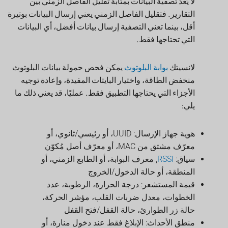
أقل، بينما تعني التصفية إرسال بيانات أفضل، أي البيانات
التي تحتاجها فقط.
لانسيتك
بوابة البلوتوث
يمكن فحص حمولة بيانات البلوتوث
منخفض الطاقة، واختيار البايتات المفيدة، وإعادة توجيه
الأجزاء التي يحتاجها التطبيق فقط. عمليًا، قد يعني ذلك ما
يلي:
هوية جهاز الإرسال: UUID، أو رئيسي/ثانوي، أو
معرّف مشتق من MAC، أو معرّف أصل مُكوّن
سياق:
RSSI
, معرف البوابة، أو الطابع الزمني، أو
المنطقة، أو حالة الدخول/الخروج
قيمة المستشعر: درجة الحرارة، الرطوبة، عدد
الخطوات، معدل ضربات القلب، مؤشر الحركة،
حالة زر الطوارئ، حالة القفل/فتح القفل
منطق الأحداث: الإبلاغ فقط عند دخول منارة، أو
مغادرتها، أو تغيير حالتها، أو تجاوزها عتبة معينة.