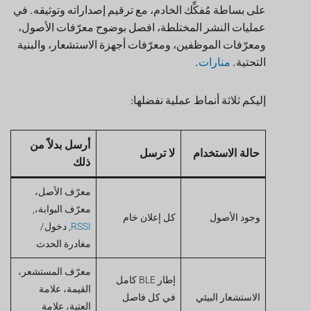
عمليات النشر المختلطة، افصل بوضوح معرّفات الأصول،
ومعرّفات الموظفين، ومعرّفات أجهزة الاستشعار، والبنية
التحتية.
منارات
.
إليكم ثلاثة أنماط عملية نفضلها:
أرسل بدلاً من
حالة الاستخدام
لا ترسل
ذلك
معرّف الأصل،
معرّف البوابة،,
وجود الأصول
كل إعلان خام
RSSI
, دخول/
مغادرة الحدث
معرّف المستشعر،
إطار BLE كامل
القيمة، علامة
الاستشعار البيئي
في كل فاصل
العتبة، علامة
زمني
البطارية