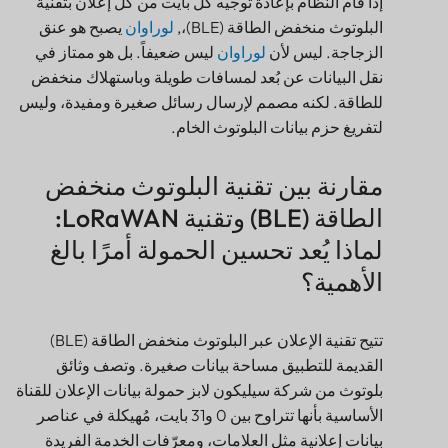
الزجاجة. ليس لأن
لوراوان
ليس ضعيفاً. بل هو ممتاز في
نقل البيانات عن بُعد لمسافات طويلة وباستهلاك منخفض
للطاقة. لكنه مصمم لإرسال رسائل صغيرة ومفيدة، وليس
لتفريغ حزم بيانات البلوتوث الخام.
مقارنة بين تقنية البلوتوث منخفض
الطاقة (BLE) وتقنية LoRaWAN:
لماذا يُعد تحسين الحمولة أمرًا بالغ
الأهمية؟
تتيح تقنية الإعلان عبر البلوتوث منخفض الطاقة (BLE)
القديمة للتطبيق مساحة بيانات صغيرة. وتصف وثائق
بلوتوث من شركة سيليكون لابز حمولة بيانات الإعلان للقناة
الأساسية بأنها تتراوح بين 0 و31 بايت، مُهيكلة في عناصر
بيانات إعلانية مثل العلامات، ومعرّفات الخدمة الفريدة
(UUIDs)، والأسماء المحلية، وبيانات الشركة المصنّعة