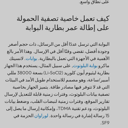
كيف تعمل خاصية تصفية الحمولة
على إطالة عمر بطارية البوابة
البوابة التي ترسل عددًا أقل من الرسائل، ذات حجم أصغر
وجودة أفضل، تقضي وقتًا أقل في الإرسال. وهذا الأمر بالغ
الأهمية في الأجهزة التي تعمل بالبطارية.
بوابات
. لانسيتك
ماكرو
بوابة البلوتوث
, على سبيل المثال، يستخدم هذا الجهاز
بطارية ليثيوم أيون كلوريد (Li-SoCl2) بسعة 38000 مللي
أمبير/ساعة، وهو مصمم للاستخدام طويل الأمد في البيئات
التي قد لا تتوفر فيها مصادر طاقة. يتميز الجهاز بخاصية
تصفية بيانات البلوتوث، وفترات زمنية قابلة للتعديل لإرسال
تقارير الموقع، وفترات زمنية لنبضات القلب، وضغط بيانات
البلوتوث، ودعم تقنية TDMA، وإمكانية إرسال ما يصل إلى
15 رسالة إشارة في رسالة واحدة.
لوراوان
الحزمة في
SF9.