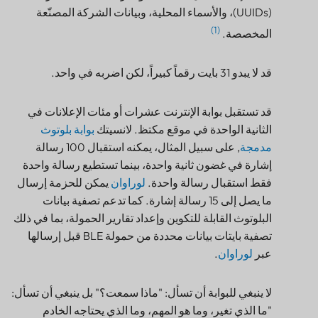
(1)
المخصصة.
قد لا يبدو 31 بايت رقماً كبيراً، لكن اضربه في واحد.
قد تستقبل بوابة الإنترنت عشرات أو مئات الإعلانات في
الثانية الواحدة في موقع مكتظ. لانسيتك
بوابة بلوتوث
مدمجة
, على سبيل المثال، يمكنه استقبال 100 رسالة
إشارة في غضون ثانية واحدة، بينما تستطيع رسالة واحدة
فقط استقبال رسالة واحدة.
لوراوان
يمكن للحزمة إرسال
ما يصل إلى 15 رسالة إشارة. كما تدعم تصفية بيانات
البلوتوث القابلة للتكوين وإعداد تقارير الحمولة، بما في ذلك
تصفية بايتات بيانات محددة من حمولة BLE قبل إرسالها
عبر
لوراوان
.
لا ينبغي للبوابة أن تسأل: "ماذا سمعت؟" بل ينبغي أن تسأل:
"ما الذي تغير، وما هو المهم، وما الذي يحتاجه الخادم
للتصرف؟"“