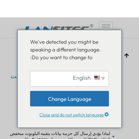
انتقل
We've detected you might be
إلى
speaking a different language.
المحتوى
Do you want to change to:
English
تصفية حمولة BLE: طريقة مثبتة لتقليل وقت
بث LoRaWAN وتحسين كفاءة التتبع
Change Language
بام لوثرا
يونيو 24، 2026
تعليم إنترنت الأشياء
Close and do not switch language
جدول المحتويات
لماذا يؤدي إرسال كل حزمة بيانات بتقنية البلوتوث منخفض
الطاقة (BLE) إلى مشاكل في شبكة LoRaWAN؟