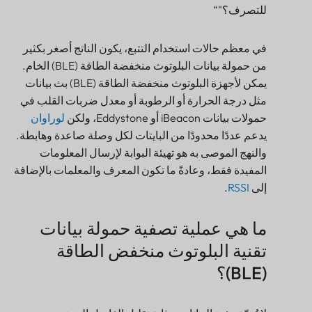
في معظم حالات استخدام التتبع، يكون الناتج أصغر بكثير
من حمولة بيانات البلوتوث منخفضة الطاقة (BLE) الخام.
يمكن لأجهزة البلوتوث منخفضة الطاقة (BLE) بث بيانات
مثل درجة الحرارة أو الرطوبة أو معدل ضربات القلب في
حمولات بيانات iBeacon أو Eddystone، ولكن
لوراوان
يدعم عددًا محدودًا من البايتات لكل وصلة صاعدة وهابطة.
والنهج الموصى به هو تهيئة البوابة لإرسال المعلومات
المفيدة فقط، وعادةً ما تكون المعرف والمعلمات بالإضافة
إلى
RSSI
.
ما هي عملية تصفية حمولة بيانات
تقنية البلوتوث منخفض الطاقة
(BLE)؟
لا يُعدّ تصفية البيانات بمثابة تقليل الفاصل الزمني بين
التقارير. فتقليل الفاصل الزمني يعني إرسال البيانات بوتيرة