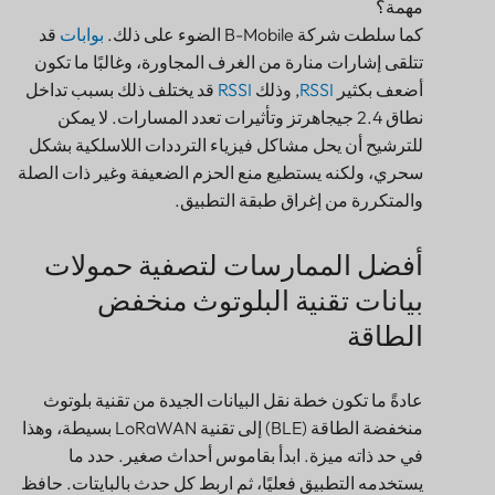
كما سلطت شركة B-Mobile الضوء على ذلك.
بوابات
قد
تتلقى إشارات منارة من الغرف المجاورة، وغالبًا ما تكون
أضعف بكثير
RSSI
, وذلك
RSSI
قد يختلف ذلك بسبب تداخل
نطاق 2.4 جيجاهرتز وتأثيرات تعدد المسارات. لا يمكن
للترشيح أن يحل مشاكل فيزياء الترددات اللاسلكية بشكل
سحري، ولكنه يستطيع منع الحزم الضعيفة وغير ذات الصلة
والمتكررة من إغراق طبقة التطبيق.
أفضل الممارسات لتصفية حمولات
بيانات تقنية البلوتوث منخفض
الطاقة
عادةً ما تكون خطة نقل البيانات الجيدة من تقنية بلوتوث
منخفضة الطاقة (BLE) إلى تقنية LoRaWAN بسيطة، وهذا
في حد ذاته ميزة. ابدأ بقاموس أحداث صغير. حدد ما
يستخدمه التطبيق فعليًا، ثم اربط كل حدث بالبايتات. حافظ
على بساطة مُفكِّك الخادم، مع ترقيم إصداراته وتوثيقه. في