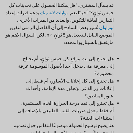
خمس ثوانٍ؟" أحيانًا نعم.
بوابات لانسيتك
يدعم فترات إعداد
التقارير القابلة للتكوين، والعديد من الميزات الأخرى.
لوراوان
تُشير بعض النماذج إلى أن الفاصل الزمني لتقرير
الموضع القابل للتعديل هو 5 ثوانٍ × n. لكن السؤال الأهم هو
ما يتعلق بالسيناريو المحدد:
هل تحتاج إلى بث موقع كل خمس ثوانٍ، أم تحتاج
إلى معرفة متى يدخل أحد الأصول الموسومة غرفة
محظورة؟
هل تحتاج إلى كل إعلانات الأساور، أم فقط إلى
إعلانات زر الذعر، وتجاوز مدة الإقامة، وأحداث
عبور المناطق؟
هل تحتاج إلى قيم درجة الحرارة الخام المستمرة،
أم فقط معدل ضربات القلب الطبيعي بالإضافة إلى
استثناءات العتبة؟
هنا يصبح ترشيح الحمولة موضوعًا للنقاش حول تصميم
المنتج، بدلاً من كونه تفصيلاً في البرامج الثابتة.