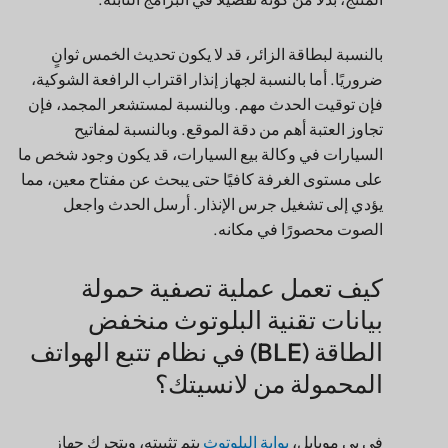
بالنسبة لبطاقة الزائر، قد لا يكون تحديث الخمس ثوانٍ
ضروريًا. أما بالنسبة لجهاز إنذار اقتراب الرافعة الشوكية،
فإن توقيت الحدث مهم. وبالنسبة لمستشعر المجمد، فإن
تجاوز العتبة أهم من دقة الموقع. وبالنسبة لمفاتيح
السيارات في وكالة بيع السيارات، قد يكون وجود شخص ما
على مستوى الغرفة كافيًا حتى يبحث عن مفتاح معين، مما
يؤدي إلى تشغيل جرس الإنذار. أرسل الحدث واجعل
الصوت محصورًا في مكانه.
كيف تعمل عملية تصفية حمولة
بيانات تقنية البلوتوث منخفض
الطاقة (BLE) في نظام تتبع الهواتف
المحمولة من لانسيتك؟
في بي موبايل،
بوابة البلوتوث
يتم تثبيته، ويتحرك جهاز
الإرسال. تستقبل البوابة رسائل BLE القريبة، وتعيد هيكلة