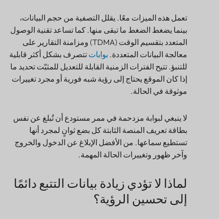
تعمل هذه الميزات معًا. يقلل التصفية من حجم البيانات،
بينما يضغط الضغط ما تبقى منها. كما تساعد تقنية الوصول
المتعدد بتقسيم الوقت (TDMA) ومزامنة التقارير على
معالجة البيانات المتعددة.
بوابات
تتصرف بشكل أكثر قابلية
للتنبؤ. تتيح الفترات الزمنية القابلة للتعديل للمثبّت تحديد ما
إذا كان الموقع يحتاج إلى رؤية شبه فورية أو مجرد تغييرات
موثوقة في الحالة.
لا ينبغي لبوابة مزدحمة في ممر مستودع أن تُبلغ عن نفس
بطاقة تعريف المنصة الثابتة كل بضع ثوانٍ لمجرد أنها
تستطيع سماعها. من الأفضل الإبلاغ عن الدخول والخروج
وآخر ظهور وتغييرات الحالة المهمة.
لماذا لا تؤدي زيادة بيانات التتبع دائمًا
إلى تحسين الرؤية؟
قد يسأل المشتري: "هل يمكننا الحصول على تحديثات كل