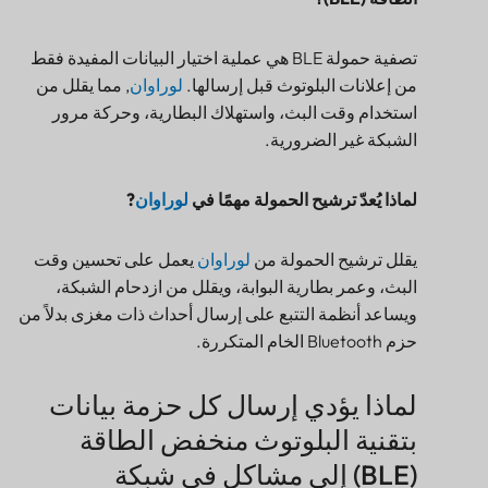
الأسئلة الشائعة
تصفية حمولة BLE هي عملية اختيار البيانات المفيدة فقط
من إعلانات البلوتوث قبل إرسالها.
لوراوان
, مما يقلل من
حول تصفية حمولة BLE
استخدام وقت البث، واستهلاك البطارية، وحركة مرور
الشبكة غير الضرورية.
لماذا يُعدّ ترشيح الحمولة مهمًا في
لوراوان
?
يقلل ترشيح الحمولة من
لوراوان
يعمل على تحسين وقت
البث، وعمر بطارية البوابة، ويقلل من ازدحام الشبكة،
ويساعد أنظمة التتبع على إرسال أحداث ذات مغزى بدلاً من
حزم Bluetooth الخام المتكررة.
لماذا يؤدي إرسال كل حزمة بيانات
بتقنية البلوتوث منخفض الطاقة
(BLE) إلى مشاكل في شبكة
LoRaWAN؟