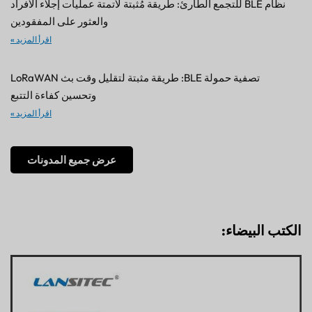
والعثور على المفقودين
اقرأ المزيد »
تصفية حمولة BLE: طريقة مثبتة لتقليل وقت بث LoRaWAN
وتحسين كفاءة التتبع
اقرأ المزيد »
عرض جميع المدونات
الكتب البيضاء: