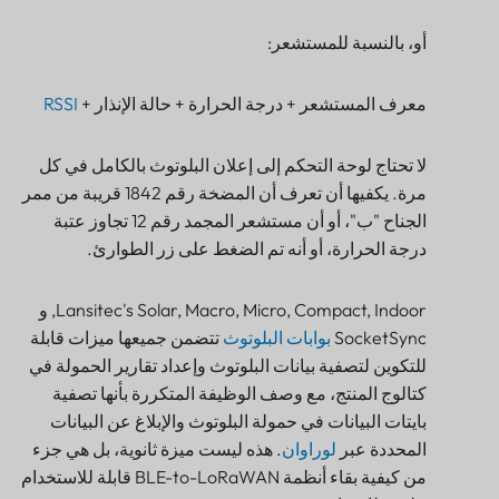
أو، بالنسبة للمستشعر:
معرف المستشعر + درجة الحرارة + حالة الإنذار +
RSSI
لا تحتاج لوحة التحكم إلى إعلان البلوتوث بالكامل في كل
مرة. يكفيها أن تعرف أن المضخة رقم 1842 قريبة من ممر
الجناح "ب"، أو أن مستشعر المجمد رقم 12 تجاوز عتبة
درجة الحرارة، أو أنه تم الضغط على زر الطوارئ.
Lansitec's Solar, Macro, Micro, Compact, Indoor, و
SocketSync
بوابات البلوتوث
تتضمن جميعها ميزات قابلة
للتكوين لتصفية بيانات البلوتوث وإعداد تقارير الحمولة في
كتالوج المنتج، مع وصف الوظيفة المتكررة بأنها تصفية
بايتات البيانات في حمولة البلوتوث والإبلاغ عن البيانات
المحددة عبر
لوراوان
. هذه ليست ميزة ثانوية، بل هي جزء
من كيفية بقاء أنظمة BLE-to-LoRaWAN قابلة للاستخدام
على نطاق واسع.