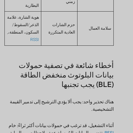
هوية الشارة، علامة
حزم الشارات
الذعر/السقوط/
سلامة العمال
العادية المتكررة
السكون، المنطقة،,
RSSI
أخطاء شائعة في تصفية حمولات
بيانات البلوتوث منخفض الطاقة
(BLE) يجب تجنبها
هناك تحذير واحد: يجب ألا يؤدي الترشيح إلى تدمير القيمة
التشخيصية.
أثناء التشغيل، قد ترغب في حمولات بيانات أكثر ثراءً: خام
RSSI
, تتضمن البيانات المُرسلة عدة ملاحظات من البوابة،
وحالة البطارية، وإصدار البرنامج الثابت، وربما رمز السبب