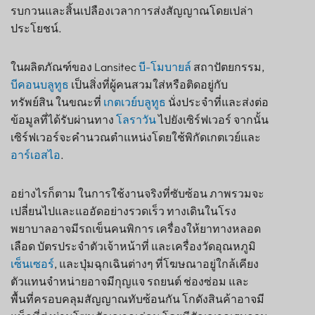
รบกวนและสิ้นเปลืองเวลาการส่งสัญญาณโดยเปล่า
ประโยชน์.
ในผลิตภัณฑ์ของ Lansitec
บี-โมบายล์
สถาปัตยกรรม,
บีคอนบลูทูธ
เป็นสิ่งที่ผู้คนสวมใส่หรือติดอยู่กับ
ทรัพย์สิน ในขณะที่
เกตเวย์บลูทูธ
นั่งประจำที่และส่งต่อ
ข้อมูลที่ได้รับผ่านทาง
โลราวัน
ไปยังเซิร์ฟเวอร์ จากนั้น
เซิร์ฟเวอร์จะคำนวณตำแหน่งโดยใช้พิกัดเกตเวย์และ
อาร์เอสไอ
.
อย่างไรก็ตาม ในการใช้งานจริงที่ซับซ้อน ภาพรวมจะ
เปลี่ยนไปและแออัดอย่างรวดเร็ว ทางเดินในโรง
พยาบาลอาจมีรถเข็นคนพิการ เครื่องให้ยาทางหลอด
เลือด บัตรประจำตัวเจ้าหน้าที่ และเครื่องวัดอุณหภูมิ
เซ็นเซอร์
, และปุ่มฉุกเฉินต่างๆ ที่โฆษณาอยู่ใกล้เคียง
ตัวแทนจำหน่ายอาจมีกุญแจ รถยนต์ ช่องซ่อม และ
พื้นที่ครอบคลุมสัญญาณทับซ้อนกัน โกดังสินค้าอาจมี