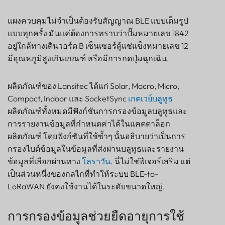
แผงควบคุมไม่จำเป็นต้องรับสัญญาณ BLE แบบเต็มรูป
แบบทุกครั้ง มันแค่ต้องการทราบว่าปั๊มหมายเลข 1842
อยู่ใกล้ทางเดินวอร์ด B เซ็นเซอร์ตู้แช่แข็งหมายเลข 12
มีอุณหภูมิสูงเกินเกณฑ์ หรือมีการกดปุ่มฉุกเฉิน.
ผลิตภัณฑ์ของ Lansitec ได้แก่ Solar, Macro, Micro,
Compact, Indoor และ SocketSync
เกตเวย์บลูทูธ
ผลิตภัณฑ์ทั้งหมดมีฟังก์ชันการกรองข้อมูลบลูทูธและ
การรายงานข้อมูลที่กำหนดค่าได้ในแคตตาล็อก
ผลิตภัณฑ์ โดยฟังก์ชันที่ใช้ซ้ำๆ นั้นอธิบายว่าเป็นการ
กรองไบต์ข้อมูลในข้อมูลที่ส่งผ่านบลูทูธและรายงาน
ข้อมูลที่เลือกผ่านทาง
โลราวัน
. นี่ไม่ใช่ฟีเจอร์เสริม แต่
เป็นส่วนหนึ่งของกลไกที่ทำให้ระบบ BLE-to-
LoRaWAN ยังคงใช้งานได้ในระดับขนาดใหญ่.
การกรองข้อมูลช่วยยืดอายุการใช้