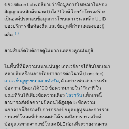
ของ Silicon Labs อธิบายว่าข้อมูลการโฆษณาในช่อง
สัญญาณหลักมีขนาด 0 ถึง 31 ไบต์ โดยจัดโครงสร้าง
เป็นองค์ประกอบข้อมูลการโฆษณา เช่น แฟล็ก UUID
ของบริการ ชื่อท้องถิ่น และข้อมูลที่กำหนดเองของผู้
(1)
ผลิต.
สามสิบเอ็ดไบต์อาจดูไม่มาก แต่ลองคูณมันดูสิ.
ในพื้นที่ที่มีความหนาแน่นสูง เกตเวย์อาจได้ยินโฆษณา
หลายสิบหรือหลายร้อยรายการต่อวินาที (Lansitec)
เกตเวย์บลูทูธขนาดกะทัดรัด
, ตัวอย่างเช่น สามารถรับ
ข้อความบีคอนได้ 100 ข้อความภายใน 1 วินาที ใน
ขณะที่รับได้เพียงข้อความเดียว
โลราวัน
แพ็กเกจนี้
สามารถส่งข้อความบีคอนได้สูงสุด 15 ข้อความ
นอกจากนี้ยังรองรับการกรองข้อมูลบลูทูธและการราย
งานเพย์โหลดที่กำหนดค่าได้ รวมถึงการกรองไบต์
ข้อมูลเฉพาะจากเพย์โหลด BLE ก่อนที่จะรายงานผ่าน