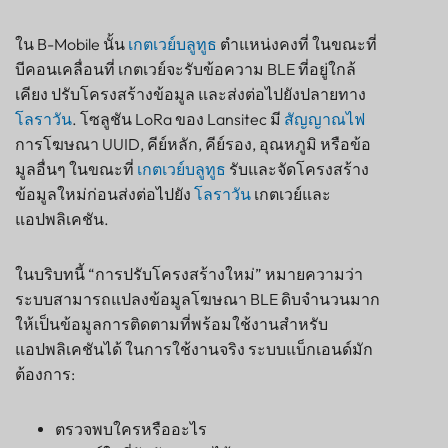
ใน B-Mobile นั้น
เกตเวย์บลูทูธ
ตำแหน่งคงที่ ในขณะที่
บีคอนเคลื่อนที่ เกตเวย์จะรับข้อความ BLE ที่อยู่ใกล้
เคียง ปรับโครงสร้างข้อมูล และส่งต่อไปยังปลายทาง
โลราวัน
. โซลูชัน LoRa ของ Lansitec มี
สัญญาณไฟ
การโฆษณา UUID, คีย์หลัก, คีย์รอง, อุณหภูมิ หรือข้อ
มูลอื่นๆ ในขณะที่
เกตเวย์บลูทูธ
รับและจัดโครงสร้าง
ข้อมูลใหม่ก่อนส่งต่อไปยัง
โลราวัน
เกตเวย์และ
แอปพลิเคชัน.
ในบริบทนี้ “การปรับโครงสร้างใหม่” หมายความว่า
ระบบสามารถแปลงข้อมูลโฆษณา BLE ดิบจำนวนมาก
ให้เป็นข้อมูลการติดตามที่พร้อมใช้งานสำหรับ
แอปพลิเคชันได้ ในการใช้งานจริง ระบบแบ็กเอนด์มัก
ต้องการ:
ตรวจพบใครหรืออะไร