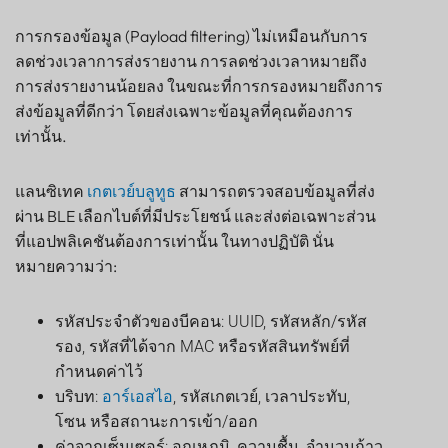
การกรองข้อมูล (Payload filtering) ไม่เหมือนกับการ
ลดช่วงเวลาการส่งรายงาน การลดช่วงเวลาหมายถึง
การส่งรายงานน้อยลง ในขณะที่การกรองหมายถึงการ
ส่งข้อมูลที่ดีกว่า โดยส่งเฉพาะข้อมูลที่คุณต้องการ
เท่านั้น.
แลนซิเทค
เกตเวย์บลูทูธ
สามารถตรวจสอบข้อมูลที่ส่ง
ผ่าน BLE เลือกไบต์ที่มีประโยชน์ และส่งต่อเฉพาะส่วน
ที่แอปพลิเคชันต้องการเท่านั้น ในทางปฏิบัติ นั่น
หมายความว่า:
รหัสประจำตัวของบีคอน: UUID, รหัสหลัก/รหัส
รอง, รหัสที่ได้จาก MAC หรือรหัสสินทรัพย์ที่
กำหนดค่าไว้
บริบท:
อาร์เอสไอ
, รหัสเกตเวย์, เวลาประทับ,
โซน หรือสถานะการเข้า/ออก
ค่าจากเซ็นเซอร์: อุณหภูมิ, ความชื้น, จำนวนก้าว