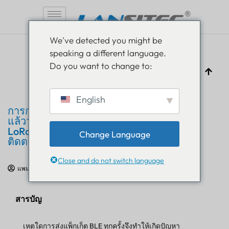
ข้าม
We've detected you might be
ไป
speaking a different language.
ที่
Do you want to change to:
เนื้อหา
English
การกรองข้อมูล BLE: วิธีที่ได้รับการพิสูจน์
แล้วว่าช่วยลดเวลาการส่งสัญญาณ
LoRaWAN และเพิ่มประสิทธิภาพการ
Change Language
ติดตาม
Close and do not switch language
แพม ลูธรา
24 มิถุนายน 2026
การศึกษาด้าน IoT
สารบัญ
เหตุใดการส่งแพ็กเก็ต BLE ทุกครั้งจึงทำให้เกิดปัญหา