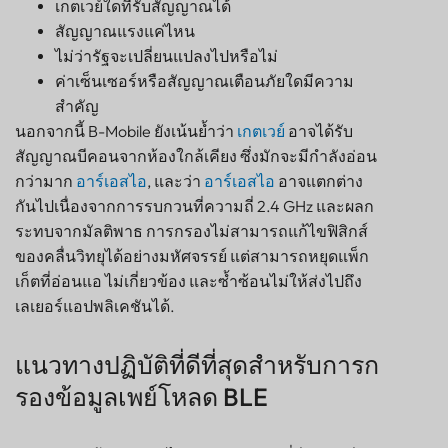
เกตเวย์ใดที่รับสัญญาณได้
สัญญาณแรงแค่ไหน
ไม่ว่ารัฐจะเปลี่ยนแปลงไปหรือไม่
ค่าเซ็นเซอร์หรือสัญญาณเตือนภัยใดมีความ
สำคัญ
นอกจากนี้ B-Mobile ยังเน้นย้ำว่า
เกตเวย์
อาจได้รับ
สัญญาณบีคอนจากห้องใกล้เคียง ซึ่งมักจะมีกำลังอ่อน
กว่ามาก
อาร์เอสไอ
, และว่า
อาร์เอสไอ
อาจแตกต่าง
กันไปเนื่องจากการรบกวนที่ความถี่ 2.4 GHz และผลก
ระทบจากมัลติพาธ การกรองไม่สามารถแก้ไขฟิสิกส์
ของคลื่นวิทยุได้อย่างมหัศจรรย์ แต่สามารถหยุดแพ็ก
เก็ตที่อ่อนแอ ไม่เกี่ยวข้อง และซ้ำซ้อนไม่ให้ส่งไปถึง
เลเยอร์แอปพลิเคชันได้.
แนวทางปฏิบัติที่ดีที่สุดสำหรับการก
รองข้อมูลเพย์โหลด BLE