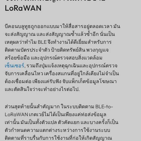
LoRaWAN
บีคอนบลูทูธถูกออกแบบมาให้สื่อสารอยู่ตลอดเวลา มัน
จะส่งสัญญาณ และส่งสัญญาณซ้ำแล้วซ้ำอีก นั่นเป็น
เหตุผลว่าทำไม BLE จึงทำงานได้ดีเยี่ยมสำหรับการ
ติดตามบัตรประจำตัว ป้ายติดทรัพย์สิน พวงกุญแจ
สร้อยข้อมือ และอุปกรณ์ตรวจสอบสิ่งแวดล้อม
เซ็นเซอร์
, รวมถึงปุ่มแจ้งเหตุฉุกเฉินและอุปกรณ์ตรวจ
จับการเคลื่อนไหว เครื่องสแกนที่อยู่ใกล้เคียงไม่จำเป็น
ต้องเชื่อมต่อ เพียงแค่รับฟัง จับแพ็กเก็ตข้อมูลโฆษณา
และตัดสินใจว่าจะทำอย่างไรต่อไป.
ส่วนสุดท้ายนั้นสำคัญมาก ในระบบติดตาม BLE-to-
LoRaWAN เกตเวย์ไม่ได้เป็นเพียงแค่ท่อส่งข้อมูล
เท่านั้น มันเป็นทั้งตัวแปล ตัวคัดแยก และบางครั้งก็เป็น
ตัวกำหนดความแตกต่างระหว่างการใช้งานระบบ
ติดตามที่ราบรื่นกับการใช้งานที่ก่อให้เกิดสัญญาณ