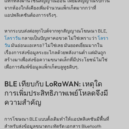
แท็กที่ส่งผ่านโซนสัญญาณอ่อน โดยมีสัญญาณรบกวน
จากห้องใกล้เคียงเพิ่มจำนวนแพ็กเก็ตมากกว่าที่
แอปพลิเคชันต้องการจริงๆ.
หากระบบส่งต่อทุกไบต์จากทุกสัญญาณโฆษณา BLE,
โลราวัน
กลายเป็นปัญหาคอขวด ไม่ใช่เพราะว่า
โลรา
วัน
มันอ่อนแอเหรอ? ไม่ใช่เลย มันยอดเยี่ยมมากใน
เรื่องการส่งข้อมูลระยะไกลด้วยพลังงานต่ำ แต่มันถูก
สร้างมาเพื่อส่งข้อความขนาดเล็กที่มีประโยชน์ ไม่ใช่
เพื่อการดัมพ์ข้อมูลแพ็กเก็ตบลูทูธดิบๆ.
BLE เทียบกับ LoRaWAN: เหตุใด
การเพิ่มประสิทธิภาพเพย์โหลดจึงมี
ความสำคัญ
การโฆษณา BLE แบบดั้งเดิมทำให้แอปพลิเคชันมีพื้นที่
สำหรับส่งข้อมูลขนาดกะทัดรัด เอกสาร Bluetooth