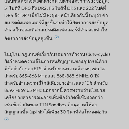
แอปพลิเคชันจะแตกต่างกันไปตามอัตราการส่งข้อมูล:
51 ไบต์ที่ DR0 ถึง DR2, 115 ไบต์ที่ DR3 และ 222 ไบต์ที่
DR4 ถึง DR7 เมื่อไม่มี FOpts หน้าเดียวกันนี้ระบุว่า ค่า
สเปรดดิงแฟคเตอร์ที่สูงขึ้นจะทำให้อัตราการส่งข้อมูล
ต่ำลง ในขณะที่ค่าสเปรดดิงแฟคเตอร์ที่ต่ำลงจะทำให้
(2)
อัตราการส่งข้อมูลสูงขึ้น.
ในยุโรป กฎเกณฑ์เกี่ยวกับรอบการทำงาน (duty-cycle)
ยังกำหนดความถี่ในการส่งสัญญาณของอุปกรณ์ด้วย
มีข้อจำกัดของ ETSI สำหรับย่านความถี่ต่างๆ เช่น 1%
สำหรับ 865-868 MHz และ 868-868.6 MHz, 0.1%
สำหรับย่านความถี่ใกล้เคียงบางย่าน และ 10% สำหรับ
869.4-869.65 MHz นอกจากนี้ ควรทราบว่านโยบาย
เครือข่ายสาธารณะอาจเพิ่มข้อจำกัดที่เข้มงวดกว่า
เช่น ข้อจำกัดของ TTN Sandbox ที่อนุญาตให้ส่ง
สัญญาณขึ้น (uplink) ได้เพียง 30 วินาทีต่อโหนดต่อวัน.
(2)