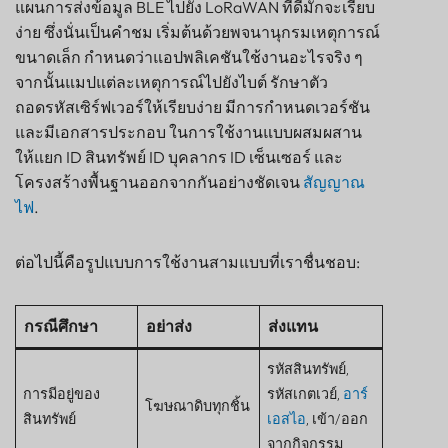
แผนการส่งข้อมูล BLE ไปยัง LoRaWAN ที่ดีมักจะเรียบ
ง่าย ซึ่งนั่นเป็นคำชม เริ่มต้นด้วยพจนานุกรมเหตุการณ์
ขนาดเล็ก กำหนดว่าแอปพลิเคชันใช้งานอะไรจริง ๆ
จากนั้นแมปแต่ละเหตุการณ์ไปยังไบต์ รักษาตัว
ถอดรหัสเซิร์ฟเวอร์ให้เรียบง่าย มีการกำหนดเวอร์ชัน
และมีเอกสารประกอบ ในการใช้งานแบบผสมผสาน
ให้แยก ID สินทรัพย์ ID บุคลากร ID เซ็นเซอร์ และ
โครงสร้างพื้นฐานออกจากกันอย่างชัดเจน
สัญญาณ
ไฟ
.
ต่อไปนี้คือรูปแบบการใช้งานสามแบบที่เราชื่นชอบ:
กรณีศึกษา
อย่าส่ง
ส่งแทน
รหัสสินทรัพย์,
การมีอยู่ของ
รหัสเกตเวย์,
อาร์
โฆษณาดิบทุกชิ้น
สินทรัพย์
เอสไอ
, เข้า/ออก
จากกิจกรรม