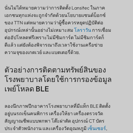
นั่นไม่ได้หมายความว่าการติดตั้ง Lansitec ในภาค
เอกชนทุกแห่งจะถูกจำกัดด้วยนโยบายแซนด์บ็อกซ์
ของ TTN แต่หมายความว่าผู้ซื้อควรหยุดปฏิบัติต่อ
อุปกรณ์เหล่านั้นอย่างไม่เหมาะสม
โลราวัน
การเชื่อม
ต่ออัปโหลดฟรีเพราะไม่มีซิมการ์ด ไม่มีซิมการ์ดก็
ดีแล้ว แต่ยังต้องพิจารณาถึงเวลาใช้งานเครือข่าย
ความจุของเกตเวย์ และแบตเตอรี่ด้วย.
ตัวอย่างการติดตามทรัพย์สินของ
โรงพยาบาลโดยใช้การกรองข้อมูล
เพย์โหลด BLE
ลองนึกภาพปีกอาคารโรงพยาบาลที่มีแท็ก BLE ติดตั้ง
อยู่บนรถเข็นคนพิการ เครื่องให้ยา เครื่องตรวจวัด
สัญญาณชีพแบบพกพา โต๊ะผ่าตัด อุปกรณ์ CT บัตร
ประจำตัวพนักงาน และเครื่องวัดอุณหภูมิ
เซ็นเซอร์
,