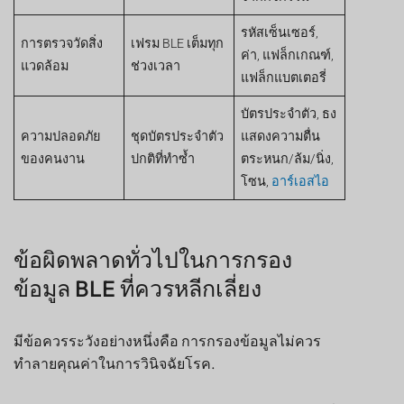
รหัสเซ็นเซอร์,
การตรวจวัดสิ่ง
เฟรม BLE เต็มทุก
ค่า, แฟล็กเกณฑ์,
แวดล้อม
ช่วงเวลา
แฟล็กแบตเตอรี่
บัตรประจำตัว, ธง
ความปลอดภัย
ชุดบัตรประจำตัว
แสดงความตื่น
ของคนงาน
ปกติที่ทำซ้ำ
ตระหนก/ล้ม/นิ่ง,
โซน,
อาร์เอสไอ
ข้อผิดพลาดทั่วไปในการกรอง
ข้อมูล BLE ที่ควรหลีกเลี่ยง
มีข้อควรระวังอย่างหนึ่งคือ การกรองข้อมูลไม่ควร
ทำลายคุณค่าในการวินิจฉัยโรค.