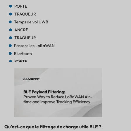
PORTE
TRAQUEUR
Temps de vol UWB
ANCRE
TRAQUEUR
Passerelles LoRaWAN
Bluetooth
PORTE
TRAQUEUR
TRAQUEUR
Bluetooth AoA
PORTE
Bluetooth
PORTE
Bluetooth
PORTE
Qu'est-ce que le filtrage de charge utile BLE ?