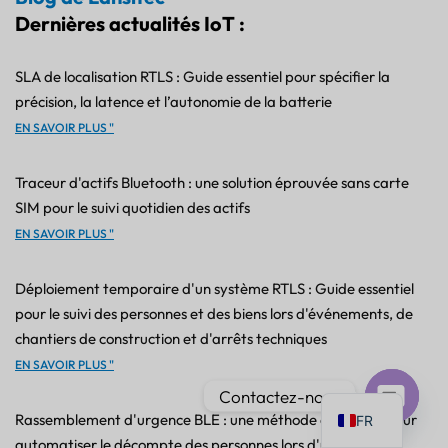
Dernières actualités IoT :
SLA de localisation RTLS : Guide essentiel pour spécifier la
précision, la latence et l’autonomie de la batterie
PT
EN SAVOIR PLUS "
IT
Traceur d'actifs Bluetooth : une solution éprouvée sans carte
AR
SIM pour le suivi quotidien des actifs
JA
EN SAVOIR PLUS "
ES
Déploiement temporaire d'un système RTLS : Guide essentiel
DE
pour le suivi des personnes et des biens lors d'événements, de
KO
chantiers de construction et d'arrêts techniques
TH
EN SAVOIR PLUS "
EN
Contactez-nous
Rassemblement d'urgence BLE : une méthode éprouvée pour
FR
Ouvrir
automatiser le décompte des personnes lors d'une