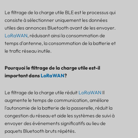
TRAQUEUR
BALISE
Le filtrage de la charge utile BLE est le processus qui
CAPTEUR
consiste à sélectionner uniquement les données
utiles des annonces Bluetooth avant de les envoyer.
LoRaWAN
, réduisant ainsi la consommation de
temps d'antenne, la consommation de la batterie et
le trafic réseau inutile.
Pourquoi le filtrage de la charge utile est-il
important dans
LoRaWAN
?
Le filtrage de la charge utile réduit
LoRaWAN
Il
augmente le temps de communication, améliore
l'autonomie de la batterie de la passerelle, réduit la
congestion du réseau et aide les systèmes de suivi à
envoyer des événements significatifs au lieu de
paquets Bluetooth bruts répétés.
Pourquoi l'envoi de chaque paquet BLE crée des
problèmes de réseau LoRaWAN