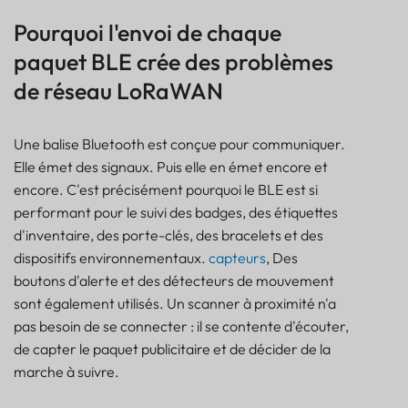
BLE vs LoRaWAN : Pourquoi l’optimisation de la
Pourquoi l'envoi de chaque
charge utile est importante
paquet BLE crée des problèmes
Qu'est-ce que le filtrage de charge utile BLE ?
de réseau LoRaWAN
Comment le filtrage de la charge utile BLE réduit
l'utilisation du temps d'antenne LoRaWAN
Exemple de suivi des actifs hospitaliers utilisant le
Une balise Bluetooth est conçue pour communiquer.
filtrage de la charge utile BLE
Elle émet des signaux. Puis elle en émet encore et
Comment le filtrage de la charge utile prolonge
encore. C'est précisément pourquoi le BLE est si
l'autonomie de la batterie de la passerelle
performant pour le suivi des badges, des étiquettes
Pourquoi davantage de données de suivi
d'inventaire, des porte-clés, des bracelets et des
n'améliorent pas toujours la visibilité
dispositifs environnementaux.
capteurs
, Des
Fonctionnement du filtrage des charges utiles BLE
boutons d'alerte et des détecteurs de mouvement
dans le système de suivi Lansitec B-Mobile
sont également utilisés. Un scanner à proximité n'a
Meilleures pratiques pour le filtrage des charges
utiles BLE
pas besoin de se connecter : il se contente d'écouter,
Erreurs courantes à éviter lors du filtrage de la
de capter le paquet publicitaire et de décider de la
charge utile BLE
marche à suivre.
Comment construire un système de suivi BLE-
LoRaWAN évolutif