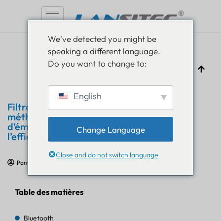
Aller
We've detected you might be
au
speaking a different language.
contenu
Do you want to change to:
English
Filtrage de la charge utile BLE : une
méthode éprouvée pour réduire le temps
d’émission LoRaWAN et améliorer
Change Language
l’efficacité du suivi
Close and do not switch language
Pam Luthra
24 juin 2026
Formation sur l'Internet des objets
Table des matières
Bluetooth