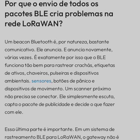
Por que o envio de todos os
BLE vs LoRaWAN: Por que a otimização da carga
pacotes BLE cria problemas na
útil é importante
rede LoRaWAN?
O que é filtragem de carga útil BLE?
Como o filtro de carga útil BLE reduz o consumo de
tempo de transmissão LoRaWAN
Um beacon Bluetooth é, por natureza, bastante
Exemplo de rastreamento de ativos hospitalares
comunicativo. Ele anuncia. E anuncia novamente,
usando filtragem de carga útil BLE
várias vezes. É exatamente por isso que o BLE
Como a filtragem de carga útil prolonga a vida útil
funciona tão bem para rastrear crachás, etiquetas
da bateria do gateway
de ativos, chaveiros, pulseiras e dispositivos
Por que mais dados de rastreamento nem sempre
ambientais.
sensores
, botões de pânico e
melhoram a visibilidade
dispositivos de movimento. Um scanner próximo
Como funciona o filtro de carga útil BLE no
não precisa se conectar. Ele simplesmente escuta,
rastreamento Lansitec B-Mobile
capta o pacote de publicidade e decide o que fazer
Melhores práticas para filtragem de carga útil BLE
com ele.
Erros comuns de filtragem de payload BLE a evitar
Como construir um sistema de rastreamento BLE-
para-LoRaWAN escalável
Essa última parte é importante. Em um sistema de
Perguntas frequentes
rastreamento BLE para LoRaWAN, o gateway não é