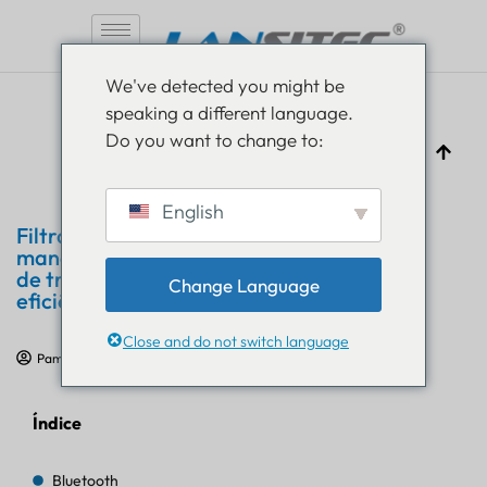
Pular
We've detected you might be
para
speaking a different language.
o
Do you want to change to:
conteúdo
English
Filtragem de carga útil BLE: uma
maneira comprovada de reduzir o tempo
de transmissão LoRaWAN e melhorar a
Change Language
eficiência de rastreamento.
Close and do not switch language
Pam Luthra
24 de junho de 2026
Educação em IoT
Índice
Bluetooth