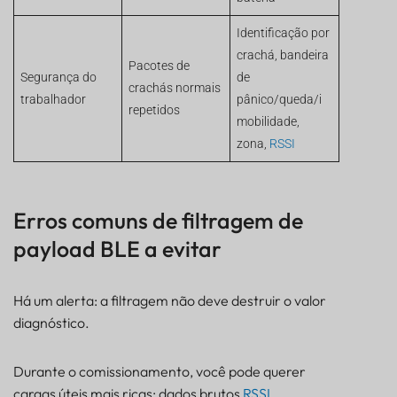
Identificação por
crachá, bandeira
Pacotes de
Segurança do
de
crachás normais
trabalhador
pânico/queda/i
repetidos
mobilidade,
zona,
RSSI
Erros comuns de filtragem de
payload BLE a evitar
Há um alerta: a filtragem não deve destruir o valor
diagnóstico.
Durante o comissionamento, você pode querer
cargas úteis mais ricas: dados brutos
RSSI
,