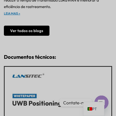
reduzir o tempo de transmissão LoRaWAN e melhorar a
eficiência de rastreamento.
LEIA MAIS »
Ver todos os blogs
IT
AR
JA
Documentos técnicos:
ES
DE
FR
KO
TH
EN
Contate-nos
PT
Bate-