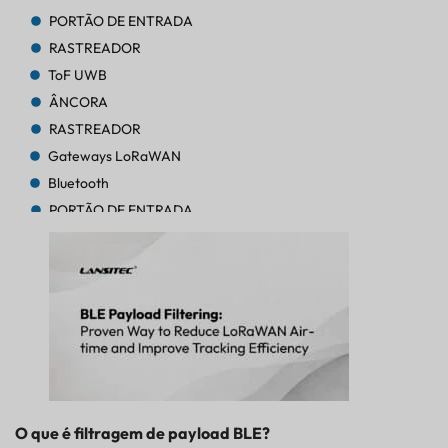
PORTÃO DE ENTRADA
RASTREADOR
ToF UWB
ÂNCORA
RASTREADOR
Gateways LoRaWAN
Bluetooth
PORTÃO DE ENTRADA
RASTREADOR
RASTREADOR
Bluetooth AoA
PORTÃO DE ENTRADA
Bluetooth
PORTÃO DE ENTRADA
Bluetooth
PORTÃO DE ENTRADA
O que é filtragem de payload BLE?