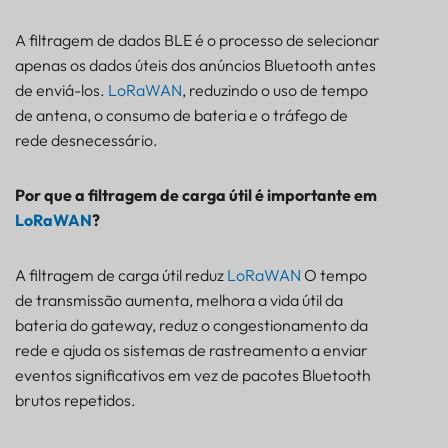
RASTREADOR
BALIZA
A filtragem de dados BLE é o processo de selecionar
SENSOR
apenas os dados úteis dos anúncios Bluetooth antes
de enviá-los.
LoRaWAN
, reduzindo o uso de tempo
de antena, o consumo de bateria e o tráfego de
rede desnecessário.
Por que a filtragem de carga útil é importante em
LoRaWAN
?
A filtragem de carga útil reduz
LoRaWAN
O tempo
de transmissão aumenta, melhora a vida útil da
bateria do gateway, reduz o congestionamento da
rede e ajuda os sistemas de rastreamento a enviar
eventos significativos em vez de pacotes Bluetooth
brutos repetidos.
Por que o envio de todos os pacotes BLE cria
problemas na rede LoRaWAN?