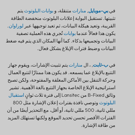
في
بي-موبايل
,
منارات
متنقلة، و
بوابات البلوتوث
يتم
تثبيتها. تستقبل البوابة إعلانات البلوتوث منخفضة الطاقة
القريبة، وتعيد هيكلة البيانات، ثم تعيد توجيهها عبر
لوراوان
.
يكون هذا فعالاً عندما
بوابات
تُجري هذه العملية تصفية
البيانات وتجميعها بذكاء. كما أنها المكان الذي يتم فيه ضغط
البيانات وضبط فترات الإبلاغ بشكل فعال.
في
ب-ثابت
, ، ال
منارات
يتم تثبيت الإشارات، ويقوم جهاز
التتبع بالإبلاغ عما يسمعه. قد يكون هذا ممتازًا لتتبع العمال
وحركة التنقل بين الأماكن المغلقة والمفتوحة، ولكن تصبح
استراتيجية الإبلاغ الخاصة بجهاز التتبع بالغة الأهمية. تشير
وثائق B-Fixed من Lansitec إلى فترة ثلاث ثوانٍ
استقبال
البلوتوث
وتوصي نافذة بفترات إعلان الإشارة مثل 800
مللي ثانية، 500 مللي ثانية، أو أقل، مع التحذير أيضًا من أن
الفترات الأقصر تحسن تحديد الموقع ولكنها تستهلك المزيد
من طاقة الإشارة.