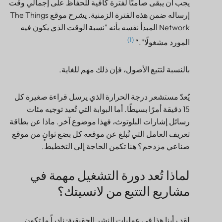
يجب أن يبقى صامتًا لفترة كافية للحفاظ على إجمالي وقت
لانسيتك؟
إرساله ضمن هذه الفترة الزمنية. يشرح موقع The Things
كيف تعمل دورة تشغيل LoRaWAN عبر القنوات
والنطاقات الفرعية
Network المبدأ نفسه بأنه "نسبة الوقت الذي يكون فيه
وقت البث: العملة الحقيقية لشبكة LoRaWAN
(1)
المورد مشغولًا".“
لماذا لا تزال رسائل LoRaWAN الصغيرة تستهلك سعة
الشبكة
بالنسبة لتتبع الأصول، فإن ذلك مهم للغاية.
مثال EU868: 1% يبدو مبلغًا سخيًا، حتى تقوم بحسابه
كيف ينبغي أن تفكر عمليات نشر أنظمة لانسيتك في
يُعدّ مستشعر درجة الحرارة الذي يرسل قراءة صغيرة كل
فترات إعداد التقارير
15 دقيقة أمرًا بسيطًا. أما البوابة التي تُعيد توجيه مئات
يساعد نظام إدارة البيانات البديلة (ADR)، ولكن فقط عندما
رسائل إشارات البلوتوث، فهذا موضوع آخر. ماذا عن بطاقة
يتناسب سلوك الجهاز مع ذلك.
تعريف العامل التي تُبلغ عن موقعه كل بضع ثوانٍ من موقع
لماذا قد تؤدي وصلات التنزيل إلى استنزاف سعة شبكة
LoRaWAN
صناعي مزدحم؟ هنا تكمن الحاجة إلى التخطيط.
قواعد التصميم العملية لتتبع شبكة LoRaWAN من
Lansitec
لماذا تُعد دورة التشغيل مهمة في
كيف ينطبق هذا على B-Mobile و B-Fixed
مشاريع التتبع من لانسيتك؟
تكوين بداية معقول
أخطاء شائعة في دورة تشغيل LoRaWAN يجب تجنبها
لقد رأينا هذا في عمليات النشر الحقيقية: نادراً ما تكون