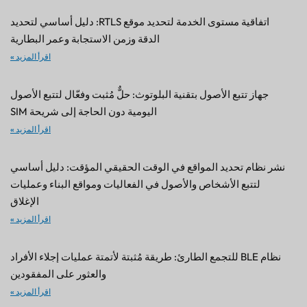
اتفاقية مستوى الخدمة لتحديد موقع RTLS: دليل أساسي لتحديد
الدقة وزمن الاستجابة وعمر البطارية
اقرأ المزيد »
جهاز تتبع الأصول بتقنية البلوتوث: حلٌّ مُثبت وفعّال لتتبع الأصول
اليومية دون الحاجة إلى شريحة SIM
اقرأ المزيد »
نشر نظام تحديد المواقع في الوقت الحقيقي المؤقت: دليل أساسي
لتتبع الأشخاص والأصول في الفعاليات ومواقع البناء وعمليات
الإغلاق
اقرأ المزيد »
نظام BLE للتجمع الطارئ: طريقة مُثبتة لأتمتة عمليات إجلاء الأفراد
والعثور على المفقودين
اقرأ المزيد »