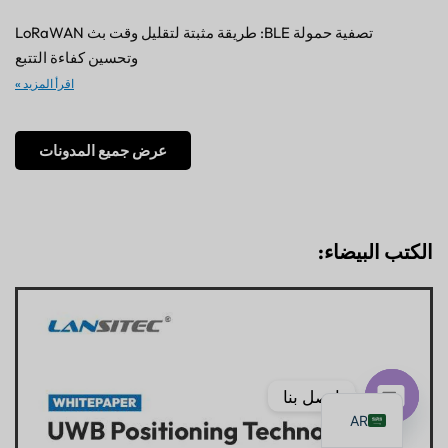
تصفية حمولة BLE: طريقة مثبتة لتقليل وقت بث LoRaWAN
وتحسين كفاءة التتبع
اقرأ المزيد »
PT
عرض جميع المدونات
IT
JA
ES
الكتب البيضاء:
DE
FR
KO
TH
EN
اتصل بنا
AR
دردشة