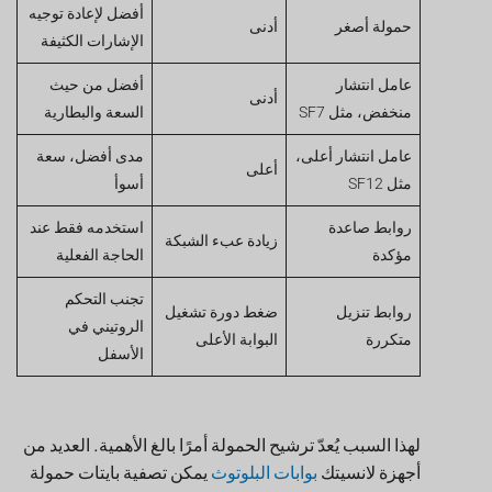
أفضل لإعادة توجيه
حمولة أصغر
أدنى
الإشارات الكثيفة
عامل انتشار
أفضل من حيث
أدنى
منخفض، مثل SF7
السعة والبطارية
عامل انتشار أعلى،
مدى أفضل، سعة
أعلى
مثل SF12
أسوأ
روابط صاعدة
استخدمه فقط عند
زيادة عبء الشبكة
مؤكدة
الحاجة الفعلية
تجنب التحكم
روابط تنزيل
ضغط دورة تشغيل
الروتيني في
متكررة
البوابة الأعلى
الأسفل
لهذا السبب يُعدّ ترشيح الحمولة أمرًا بالغ الأهمية. العديد من
أجهزة لانسيتك
بوابات البلوتوث
يمكن تصفية بايتات حمولة