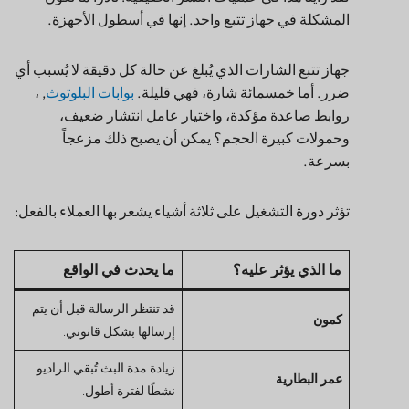
خاتم
المشكلة في جهاز تتبع واحد. إنها في أسطول الأجهزة.
الأسئلة الشائعة
حول دورة عمل LoRaWAN
جهاز تتبع الشارات الذي يُبلغ عن حالة كل دقيقة لا يُسبب أي
ضرر. أما خمسمائة شارة، فهي قليلة.
بوابات البلوتوث
, ،
روابط صاعدة مؤكدة، واختيار عامل انتشار ضعيف،
وحمولات كبيرة الحجم؟ يمكن أن يصبح ذلك مزعجاً
بسرعة.
تؤثر دورة التشغيل على ثلاثة أشياء يشعر بها العملاء بالفعل:
ما الذي يؤثر عليه؟
ما يحدث في الواقع
قد تنتظر الرسالة قبل أن يتم
كمون
إرسالها بشكل قانوني.
زيادة مدة البث تُبقي الراديو
عمر البطارية
نشطًا لفترة أطول.