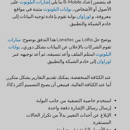
قد يتضمن إعداد B-Mobile ما يلي
إشارات البلوتوث
على
الأصول أو الأشخاص،,
بوابات البلوتوث
مثبتة في مواقع
معروفة، و
لوراوان
بوابة تقوم بإعادة توجيه البيانات إلى
خادم الشبكة والتطبيق.
يوضح حل LoRa من Lansitec هذا التدفق بوضوح:
منارات
تقوم الشركات بالإعلان عن البيانات بشكل دوري،,
بوابات
البلوتوث
استلم الملف وأعد تنسيقه، ثم أعد توجيهه عبر
لوراوان
إلى خادم الشبكة والتطبيق.
عند الكثافة المنخفضة، يمكنك تقديم التقارير بشكل متكرر.
أما عند الكثافة العالية، فينبغي أن يصبح التصميم أكثر ذكاءً.
استخدم خاصية التصفية من جانب البوابة.
إرسال رسائل الإشارة دفعة واحدة.
الإبلاغ عن أحداث التغيير بدلاً من تكرار الحالات
المستقرة.
دع الأصول الثابتة تبقى صامتة.