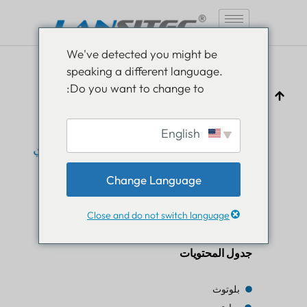
انتقل
We've detected you might be
إلى
speaking a different language.
المحتوى
Do you want to change to:
English
دورة تشغيل LoRaWAN: الحد الأدنى الذي
يحدد مدى قابلية توسع شبكة تتبع إنترنت
الأشياء الخاصة بك
Change Language
بام لوثرا
22 مايو 2026
لوراوان
Close and do not switch language
جدول المحتويات
بلوتوث