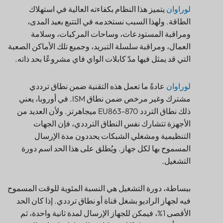
منارة
لوراوان
يتميز هذا النظام بكفاءته العالية في استهلاك
المستشعر
الطاقة. ولهذا السبب نستخدمه في التتبع بعيد المدى،
ومراقبة المستودعات، وساحات المركبات، وسلامة
العمال، ومراقبة سلسلة التبريد، وجميع تلك الأماكن الصعبة
التي قد يمثل فيها مدّ كابلات الواي فاي مشروعًا بحد ذاته.
لوراوان
عادةً ما تعمل هذه التقنية ضمن نطاق ترددي
مشترك وغير مرخص ضمن نطاق ISM. في أوروبا، يعني
ذلك نطاق التردد EU863-870 ميجاهرتز. ولأن العديد من
الأجهزة تتشارك نفس النطاق الترددي، فإن الجهات
التنظيمية ومشغلي الشبكات يحددون مدة الإرسال
المسموح بها لكل جهاز. ويُطلق على هذا الحد اسم دورة
التشغيل.
ببساطة، دورة التشغيل هي النسبة المئوية للوقت المسموح
فيه لجهاز الراديو بشغل قناة أو نطاق ترددي. إذا كان الحد
ما هي دورة تشغيل LoRaWAN؟
الأقصى 1%، فيمكن للجهاز الإرسال لمدة ثانية واحدة، ثم
لماذا تُعد دورة التشغيل مهمة في مشاريع التتبع من