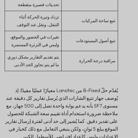
تحديثات قصيرة متقطعة
تزداد وتيرة الحركة أثناء
تتبع ساحة المركبات
التنقل، وتقل عند التوقف.
تغيرات في الحضور والموقع،
تتبع أصول المستودعات
وليس في الثرثرة المستمرة
يتم تقديم التقارير بشكل دوري
مراقبة درجة الحرارة
ما لم يتم تجاوز الحد الأدنى.
يُقدّم حلّ B-Fixed من Lansitec معيارًا عمليًا مفيدًا: إذ
يُوصف جهاز تتبع الشارات الذي يُرسل تقارير كل دقيقة عند
مستوى SF7 بأنه يدعم بوابة واحدة تصل إلى 500 جهاز، مع
ملاحظة ضرورة استخدام أداة تقييم سعة الشبكة للحصول
على تقدير دقيق. كما يُشير إلى حد أدنى لفترة إرسال تقارير
الموقع يبلغ 5 ثوانٍ، ولكن ينبغي التعامل مع ذلك كخيار في
الإعدادات وليس كإعداد افتراضي للأسطول الكبير.