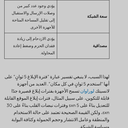
يؤدي وجود عدد كبير من
وصلات الإرسال والاستقبال
سعة الشبكة
إلى تقليل المساحة المتاحة
للأجهزة الأخرى.
يؤدي الازدحام إلى زيادة
مصداقية
فقدان الحزم وضغط إعادة
المحاولة.
لهذا السبب، لا ينبغي تفسير عبارة "فترة الإبلاغ 5 ثوانٍ" على
أنها "استخدم 5 ثوانٍ في كل مكان". العديد من أجهزة
لانسيتك
لوراوان
تسمح الأجهزة بفترات إبلاغ قصيرة جدًا
قابلة للتكوين، على سبيل المثال، فترات إبلاغ الموقع القابلة
للتعديل بناءً على 5 sxn وفترات نبضات القلب بناءً على 30
sxn، ولكن القيمة الصحيحة تعتمد على حالة الاستخدام
والمنطقة وعامل الانتشار وحجم الحمولة وكثافة البوابة
وسياسة الشبكة.