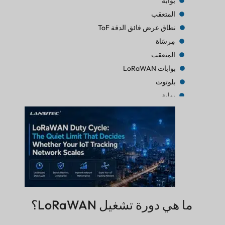
بوابة
المتعقب
نطاق عرض فائق الدقة ToF
مِرسَاة
المتعقب
بوابات LoRaWAN
بلوتوث
بوابة
المتعقب
المتعقب
بلوتوث AoA
بوابة
بلوتوث
بوابة
بلوتوث
ما هي دورة تشغيل LoRaWAN؟
بوابة
المتعقب