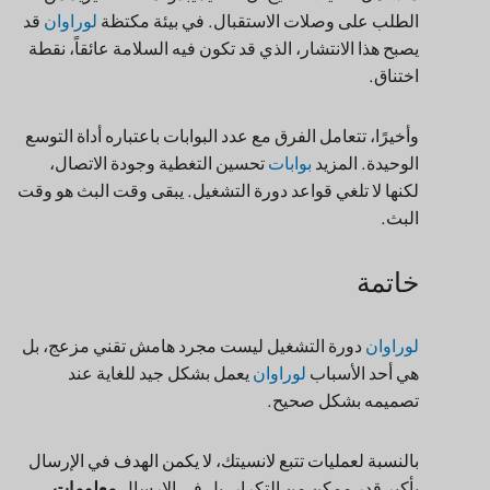
الطلب على وصلات الاستقبال. في بيئة مكتظة
لوراوان
قد
يصبح هذا الانتشار، الذي قد تكون فيه السلامة عائقاً، نقطة
اختناق.
وأخيرًا، تتعامل الفرق مع عدد البوابات باعتباره أداة التوسع
الوحيدة. المزيد
بوابات
تحسين التغطية وجودة الاتصال،
لكنها لا تلغي قواعد دورة التشغيل. يبقى وقت البث هو وقت
البث.
خاتمة
لوراوان
دورة التشغيل ليست مجرد هامش تقني مزعج، بل
هي أحد الأسباب
لوراوان
يعمل بشكل جيد للغاية عند
تصميمه بشكل صحيح.
بالنسبة لعمليات تتبع لانسيتك، لا يكمن الهدف في الإرسال
بأكبر قدر ممكن من التكرار، بل في الإرسال
معلومات