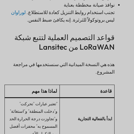
نوافذ صيانة مخططة بعناية
تجنب استخدام روابط التنزيل كعادة للاستطلاع.
لوراوان
ليس بروتوكولاً للثرثرة. إنه يكافئ ضبط النفس.
قواعد التصميم العملية لتتبع شبكة
LoRaWAN من Lansitec
هذه هي النسخة الميدانية التي سنستخدمها في مراجعة
المشروع.
قاعدة
لماذا هذا مهم
“تعتبر عبارات "تحركت"
و"دخلت المنطقة" و"استغاثة"
ابدأ بالفعالية التجارية
و"تجاوزت درجة الحرارة الحد
المسموح به" محفزات أفضل
من التكرار الأعمى.