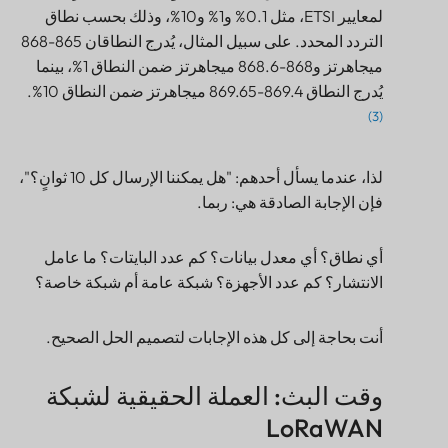
لمعايير ETSI، مثل 0.1% و1% و10%، وذلك بحسب نطاق
التردد المحدد. على سبيل المثال، يُدرج النطاقان 865-868
ميجاهرتز و868-868.6 ميجاهرتز ضمن النطاق 1%، بينما
يُدرج النطاق 869.4-869.65 ميجاهرتز ضمن النطاق 10%.
(3)
لذا، عندما يسأل أحدهم: "هل يمكننا الإرسال كل 10 ثوانٍ؟"،
فإن الإجابة الصادقة هي: ربما.
أي نطاق؟ أي معدل بيانات؟ كم عدد البايتات؟ ما عامل
الانتشار؟ كم عدد الأجهزة؟ شبكة عامة أم شبكة خاصة؟
أنت بحاجة إلى كل هذه الإجابات لتصميم الحل الصحيح.
وقت البث: العملة الحقيقية لشبكة
LoRaWAN