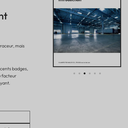
nt
traceur, mais
 cents badges,
u facteur
yant.