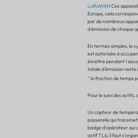
LoRaWAN
Ces appareil
Europe, cela correspon
par de nombreux apparei
d'émission de chaque app
En termes simples, le 
est autorisée à occuper 
Qu'est-ce que le cycle de
émettre pendant 1 secon
service LoRaWAN ?
totale d'émission rest
Pourquoi le cycle de
“ la fraction de temps 
service est important
dans les projets de suivi
Lansitec
Pour le suivi des actifs,
Fonctionnement du cycle
de service LoRaWAN sur
les différents canaux et
Un capteur de températu
sous-bandes
passerelle qui transmet
Temps d'antenne : la
badge d'opérateur qui c
véritable monnaie de
actif ? Là, il faut s'organ