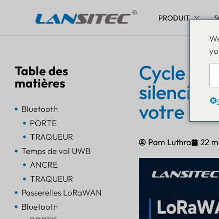
PRODUIT
S
Aller
We
au
yo
contenu
Cycle de 
Table des
matières
silencieu
votre rés
Bluetooth
PORTE
TRAQUEUR
Pam Luthra
22 m
Temps de vol UWB
ANCRE
TRAQUEUR
Passerelles LoRaWAN
Bluetooth