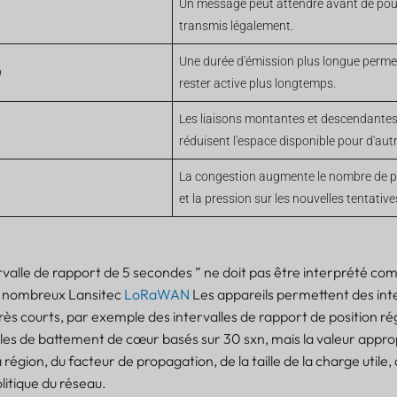
Un message peut attendre avant de pouv
transmis légalement.
Une durée d'émission plus longue permet
e
rester active plus longtemps.
Les liaisons montantes et descendantes
réduisent l'espace disponible pour d'autr
La congestion augmente le nombre de 
et la pression sur les nouvelles tentative
rvalle de rapport de 5 secondes ” ne doit pas être interprété comm
e nombreux Lansitec
LoRaWAN
Les appareils permettent des inte
rès courts, par exemple des intervalles de rapport de position ré
alles de battement de cœur basés sur 30 sxn, mais la valeur app
la région, du facteur de propagation, de la taille de la charge utile,
olitique du réseau.