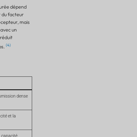
durée dépend
t du facteur
écepteur, mais
 avec un
réduit
(4)
ps.
nsmission dense
cité et la
 capacité