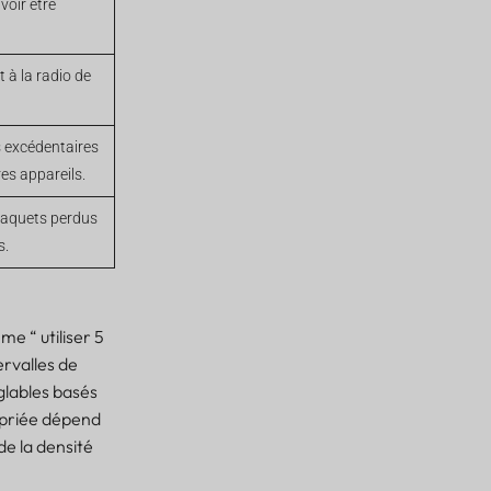
oir être
 à la radio de
 excédentaires
es appareils.
paquets perdus
s.
e “ utiliser 5
rvalles de
glables basés
ropriée dépend
 de la densité