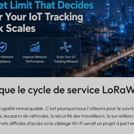
que le cycle de service LoRa
frugalité remarquable. C'est pourquoi nous l'utilisons pour le suivi
ts, les parcs de véhicules, la sécurité des travailleurs, la surveillan
oits difficiles d'accès où le câblage Wi-Fi serait un projet à part e