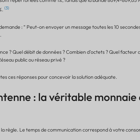
ont répertoriées comme 1%, tandis que la bande 869,4-869,65 
(3)
%.
 demande : “ Peut-on envoyer un message toutes les 10 secondes 
.
nce ? Quel débit de données ? Combien d’octets ? Quel facteur 
éseau public ou réseau privé ?
tes ces réponses pour concevoir la solution adéquate.
tenne : la véritable monnaie
est la règle. Le temps de communication correspond à votre con