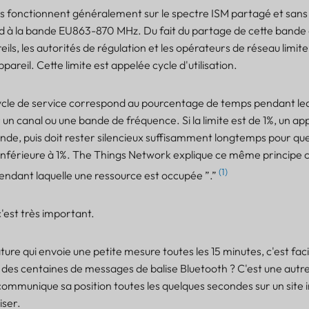
s fonctionnent généralement sur le spectre ISM partagé et sans 
d à la bande EU863-870 MHz. Du fait du partage de cette bande
ls, les autorités de régulation et les opérateurs de réseau limite
areil. Cette limite est appelée cycle d'utilisation.
cycle de service correspond au pourcentage de temps pendant leq
un canal ou une bande de fréquence. Si la limite est de 1%, un app
de, puis doit rester silencieux suffisamment longtemps pour qu
e inférieure à 1%. The Things Network explique ce même princip
(1)
pendant laquelle une ressource est occupée ”.”
 c'est très important.
re qui envoie une petite mesure toutes les 15 minutes, c'est fac
 des centaines de messages de balise Bluetooth ? C'est une autre
ommunique sa position toutes les quelques secondes sur un site in
iser.