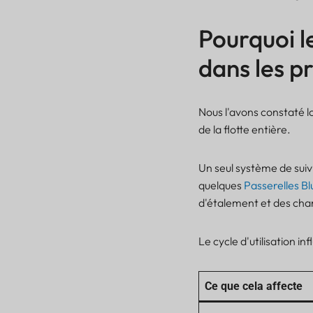
LoRaWAN
Pourquoi les petits
Pourquoi l
messages LoRaWAN
consomment-ils encore
dans les pr
de la capacité réseau ?
Exemple EU868 : 1%
semble généreux,
Nous l'avons constaté l
jusqu’à ce qu’on le
calcule.
de la flotte entière.
Comment les
déploiements Lansitec
Un seul système de suiv
doivent envisager les
quelques
Passerelles B
intervalles de rapport
d'étalement et des cha
L'ADR est utile, mais
seulement lorsque le
comportement de
Le cycle d'utilisation in
l'appareil est approprié.
Pourquoi les liaisons
descendantes peuvent
Ce que cela affecte
saturer la capacité du
réseau LoRaWAN