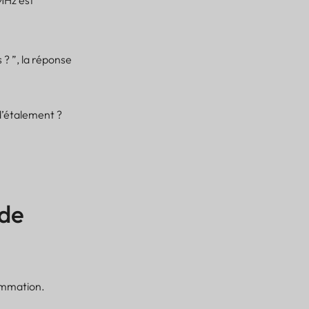
MHz est
? ”, la réponse
d’étalement ?
 de
sommation.