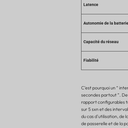
Latence
Règles de conception
pratiques pour le suivi
LoRaWAN de Lansitec
Autonomie de la batteri
Comment cela
s'applique-t-il à B-Mobile
et B-Fixed
Capacité du réseau
Une configuration de
départ judicieuse
Erreurs courantes à éviter
Fiabilité
concernant le cycle de
service LoRaWAN
Conclusion
C’est pourquoi un “ inte
Foire aux questions
secondes partout ”. D
À propos du cycle de
rapport configurables t
service LoRaWAN
sur 5 sxn et des interv
du cas d'utilisation, de 
de passerelle et de la p