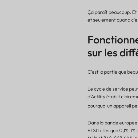
Ça paraît beaucoup. Et ç
et seulement quand c'e
Fonctionn
sur les di
C'est la partie que be
Le cycle de service peut
d'Actility établit claire
pourquoi un appareil pe
Dans la bande européen
ETSI telles que 0,1%, 1