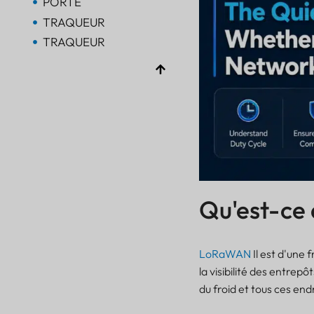
PORTE
TRAQUEUR
TRAQUEUR
Bluetooth AoA
PORTE
Bluetooth
PORTE
Bluetooth
PORTE
TRAQUEUR
Qu'est-ce 
BALISE
CAPTEUR
LoRaWAN
Il est d'une 
la visibilité des entrepô
du froid et tous ces endr