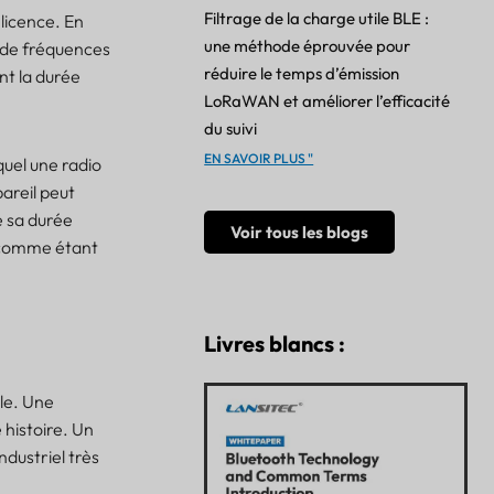
Filtrage de la charge utile BLE :
licence. En
une méthode éprouvée pour
 de fréquences
réduire le temps d’émission
nt la durée
LoRaWAN et améliorer l’efficacité
du suivi
EN SAVOIR PLUS "
uel une radio
areil peut
e sa durée
Voir tous les blogs
e comme étant
Livres blancs :
ile. Une
 histoire. Un
dustriel très