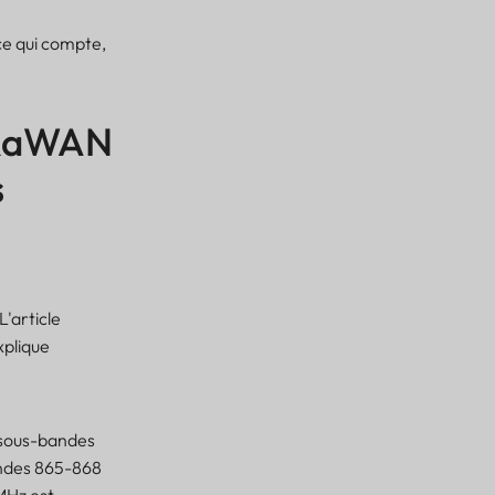
 ce qui compte,
oRaWAN
s
L'article
xplique
 sous-bandes
bandes 865-868