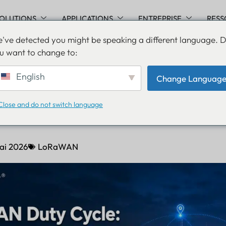
OLUTIONS
APPLICATIONS
ENTREPRISE
RESS
've detected you might be speaking a different language. 
u want to change to:
service LoRaWAN : la limi
English
Change Languag
se qui détermine l’évolutivi
Close and do not switch language
eau de suivi IoT
ai 2026
LoRaWAN