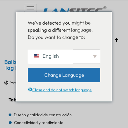
Saltar
We've detected you might be
al
speaking a different language.
contenido
Do you want to change to:
English
Baliza rastreadora Bluetooth inteligente
Tag B004: análisis técnico
Change Language
Pam Luthra
24 de julio de 2024
Educación sobre IoT
Close and do not switch language
Tabla de contenido
Diseño y calidad de construcción
Conectividad y rendimiento