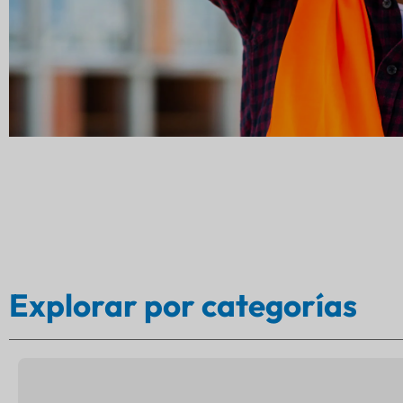
 de logística de terceros (3PL) de nivel 1 redujo las
nes anuales por pérdida de pallets en 86 % y redujo el
 de las carretillas elevadoras en 27 % después de equipar ca
balizas Bluetooth de Lansitec que cooperan
Explorar por categorías