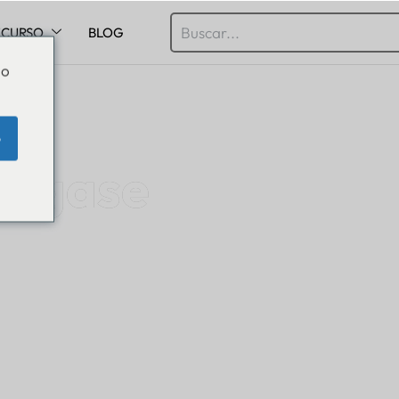
ECURSO
BLOG
Do
e
éngase
elante.