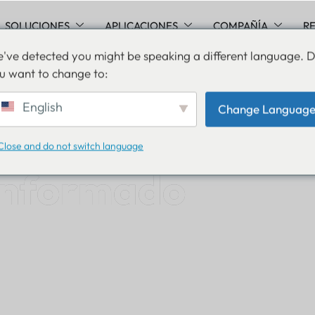
SOLUCIONES
APLICACIONES
COMPAÑÍA
R
've detected you might be speaking a different language. 
u want to change to:
English
Change Languag
nformado, mant
Close and do not switch language
informado
 en el mundo de Lansitec y manténgase un paso ad