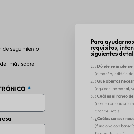
Para ayudarnos
requisitos, inte
n de seguimiento
siguientes detal
nder más sobre
¿Dónde se implement
(almacén, edificio de 
¿Qué objetos necesi
TRÓNICO
(equipos, personal, ve
¿Cuál es el rango d
(dentro de una sola h
grande, etc.)
resa
¿Cuáles son sus nec
(funciona con baterí
frecuente, etc.)