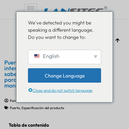
Saltar
We've detected you might be
al
speaking a different language.
contenido
Do you want to change to:
English
Puerta de enlace Bluetooth para
interiores de Lansitec: lo que necesita
saber: soluciones LoRaWAN y NB-IoT
Change Language
para el seguimiento BLE y la
monitorización de activos IoT
Close and do not switch language
Pam Luthra
14 de agosto de 2025
Puerta
,
Especificación del producto
Tabla de contenido