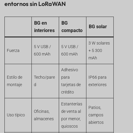
entornos sin LoRaWAN
BG en
BG
BG solar
interiores
compacto
3 W solares
5 V USB /
5 V USB /
Fuerza
+ 5 300
600 mAh
600 mAh
mAh
Adhesivo
Estilo de
Techo/pare
para
IP66 para
montaje
d
tarjetas de
exteriores
crédito
Estanterías
Patios,
Oficinas,
de venta al
Uso típico
campos
almacenes
por menor,
abiertos
quioscos