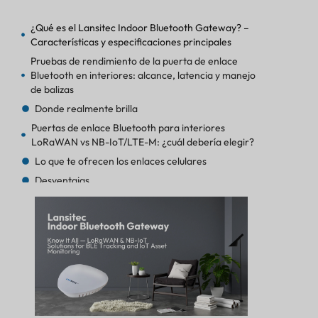
¿Qué es el Lansitec Indoor Bluetooth Gateway? –
Características y especificaciones principales
Pruebas de rendimiento de la puerta de enlace
Bluetooth en interiores: alcance, latencia y manejo
de balizas
Donde realmente brilla
Puertas de enlace Bluetooth para interiores
LoRaWAN vs NB-IoT/LTE-M: ¿cuál debería elegir?
Lo que te ofrecen los enlaces celulares
Desventajas
Principales casos de uso: seguimiento de activos
BLE, monitoreo de personal y detección ambiental
Puerta de enlace Bluetooth para interiores NB-IoT
y LTE-M: ideal para entornos sin LoRaWAN
Ventajas y desventajas del Gateway BLE para
interiores de Lansitec
Ventajas