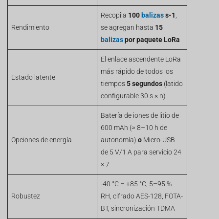
Recopila
100
balizas
s-1
,
Rendimiento
se agregan hasta
15
balizas
por paquete LoRa
El enlace ascendente LoRa
más rápido de todos los
Estado latente
tiempos
5 segundos
(latido
configurable 30 s × n)
Batería de iones de litio de
600 mAh (≈ 8–10 h de
Opciones de energía
autonomía)
o
Micro-USB
de 5 V/1 A para servicio 24
× 7
-40 °C – +85 °C, 5–95 %
Robustez
RH, cifrado AES-128, FOTA-
BT, sincronización TDMA