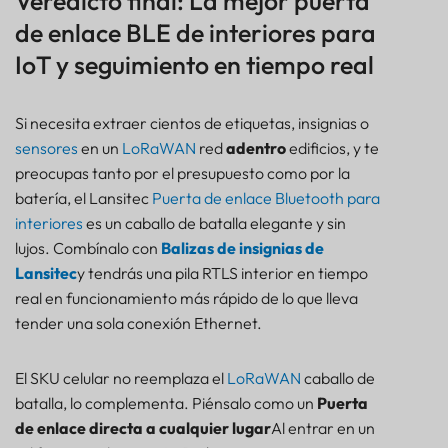
Veredicto final: La mejor puerta
de enlace BLE de interiores para
IoT y seguimiento en tiempo real
Si necesita extraer cientos de etiquetas, insignias o
sensores
en un
LoRaWAN
red
adentro
edificios, y te
preocupas tanto por el presupuesto como por la
batería, el Lansitec
Puerta de enlace Bluetooth para
interiores
es un caballo de batalla elegante y sin
lujos. Combínalo con
Balizas de insignias de
Lansitec
y tendrás una pila RTLS interior en tiempo
real en funcionamiento más rápido de lo que lleva
tender una sola conexión Ethernet.
El SKU celular no reemplaza el
LoRaWAN
caballo de
batalla, lo complementa. Piénsalo como un
Puerta
de enlace directa a cualquier lugar
Al entrar en un