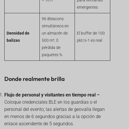
≈ 10 h
para ventanas
emergentes
96 iBeacons
simultáneos en
Densidad de
un almacén de
El buffer de 100
balizas
500 m², 0
pkt/s-1 es real
pérdida de
paquetes %
Donde realmente brilla
Flujo de personal y visitantes en tiempo real –
Coloque credenciales BLE en los guardias o el
personal del evento; las alertas de geovalla llegan
en menos de 6 segundos gracias a la opción de
enlace ascendente de 5 segundos.