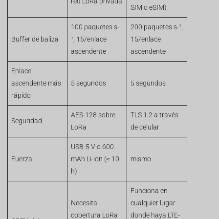
red LoRa privada
SIM o eSIM)
100 paquetes s-
200 paquetes s-¹,
Buffer de baliza
¹, 15/enlace
15/enlace
ascendente
ascendente
Enlace
ascendente más
5 segundos
5 segundos
rápido
AES-128 sobre
TLS 1.2 a través
Seguridad
LoRa
de celular
USB-5 V o 600
Fuerza
mAh Li-ion (≈ 10
mismo
h)
Funciona en
Necesita
cualquier lugar
cobertura LoRa
donde haya LTE-