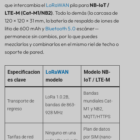
que intercambia el
LoRaWAN
pila para
NB-IoT /
LTE-M (Cat-M1/NB2)
. Todo lo demás (la carcasa de
120 × 120 × 31 mm, la batería de respaldo de iones de
litio de 600 mAh y
Bluetooth 5.0
escáner—
permanece sin cambios, por lo que puedes
mezclarlos y combinarlos en el mismo riel de techo o
soporte de pared.
Especificacion
LoRaWAN
Modelo NB-
es clave
modelo
IoT / LTE-M
Bandas
LoRa 1.0.2B,
Transporte de
mundiales Cat-
bandas de 863-
regreso
M1 y NB2,
928 MHz
MQTT/HTTPS
Plan de datos
Ninguno en una
Tarifas de red
por SIM (nano-