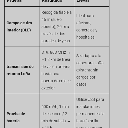
Prueba
Resultado
Llevar
Recogida fiable a
Ideal para
45 m (suelo
Campo de tiro
oficinas,
abierto), 20 m a
interior (BLE)
comercios y
través de dos
hospitales.
paredes de yeso
SF9, 868 MHz →
Se adapta a la
~1,2 km de línea
cobertura LoRa
transmisión de
de visión urbana
existente sin
retorno LoRa
hasta una
cargos por
puerta de enlace
datos.
exterior
Utilice USB para
600 mAh, 1 min
instalaciones
Prueba de
de escaneo / 2
permanentes; la
batería
min de subida →
batería brilla