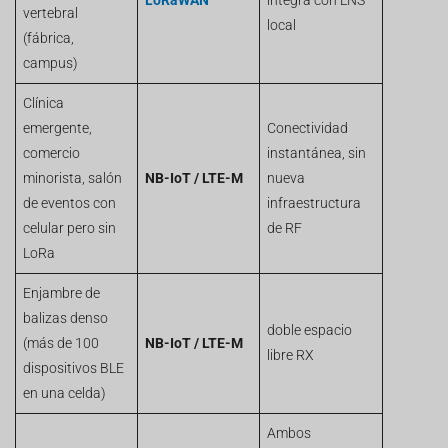
LoRaWAN
integra con LNS
vertebral
local
(fábrica,
campus)
Clínica
emergente,
Conectividad
comercio
instantánea, sin
minorista, salón
NB-IoT / LTE-M
nueva
de eventos con
infraestructura
celular pero sin
de RF
LoRa
Enjambre de
balizas denso
doble espacio
(más de 100
NB-IoT / LTE-M
libre RX
dispositivos BLE
en una celda)
Ambos