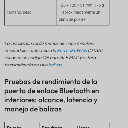
120 × 120 × 31 mm, 175 g
Tamaño/peso
– aproximadamente un
plato de postre
La instalación tardó menos de cinco minutos:
enciéndalo, conéctelo a la
Red LoRaWAN
(OTAA),
escanee un código QR para BLE MAC y estará
transmitiendo en vivo
balizas
.
Pruebas de rendimiento de la
puerta de enlace Bluetooth en
interiores: alcance, latencia y
manejo de balizas