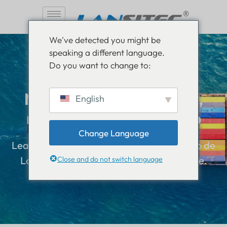
Saltar
We've detected you might be
al
speaking a different language.
contenido
Do you want to change to:
Manténgase informado,
English
manténgase informado
Change Language
Lea todo sobre las novedades en el mundo de
Lansitec y manténgase un paso adelante.
Close and do not switch language