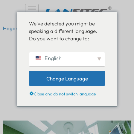
Saltar
We've detected you might be
al
Hogar
»
Caso de uso Seguimiento de activos
speaking a different language.
contenido
Do you want to change to:
English
CASO DE USO
Change Language
SEGUIMIENTO DE ACTIVOS
Close and do not switch language