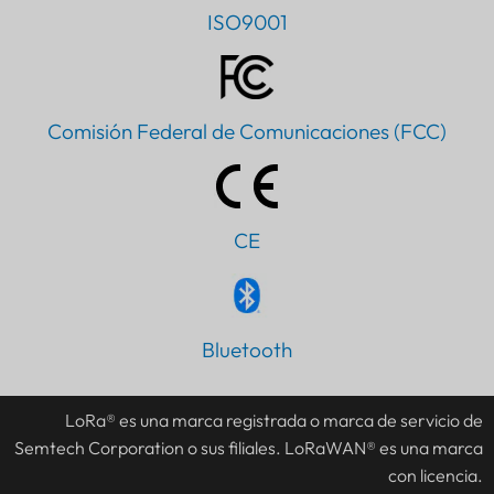
ISO9001
Comisión Federal de Comunicaciones (FCC)
CE
PT
Bluetooth
IT
AR
LoRa® es una marca registrada o marca de servicio de
Semtech Corporation o sus filiales. LoRaWAN® es una marca
JA
con licencia.
DE