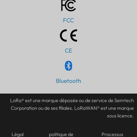
FCC
CE
Bluetooth
PT
IT
LoRa® est une marque déposée ou de service de Semtech
AR
Corporation ou de ses filiales. LoRaWAN® est une marque
JA
sous licence.
ES
DE
Légal
politique de
Processus