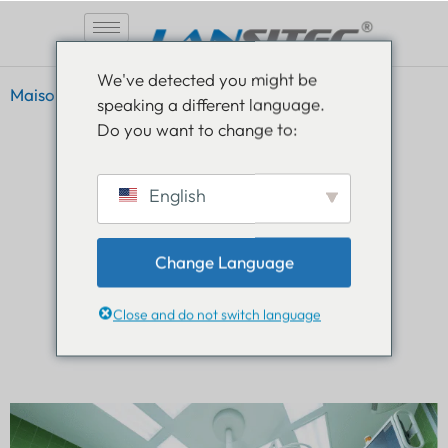
Aller
We've detected you might be
au
Maison
»
Suivi des actifs des cas d'utilisation
speaking a different language.
contenu
Do you want to change to:
English
CAS D'UTILISATION
Change Language
SUIVI DES ACTIFS
Close and do not switch language