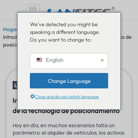
Saltar
We've detected you might be
al
Hogar
»
Libros blancos
»
Libro blanco de Lansitec
speaking a different language.
contenido
Introducción a los principios básicos de la tecnología de
Do you want to change to:
posicionamiento
English
Change Language
LIBRO BLANCO
Close and do not switch language
Introducción a los principios básicos
de la tecnología de posicionamiento
Hoy en día, en muchos escenarios falta un
parámetro: el alquiler de vehículos, los activos