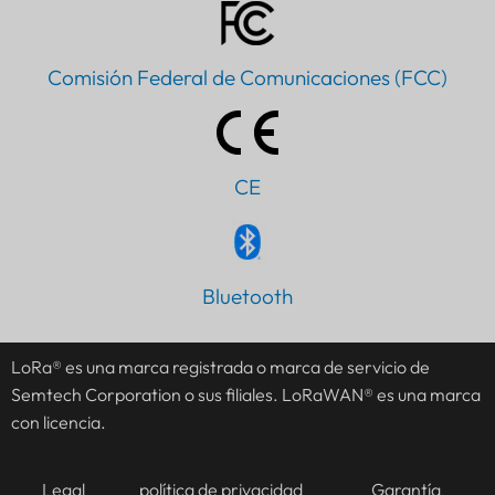
Comisión Federal de Comunicaciones (FCC)
CE
PT
Bluetooth
IT
AR
LoRa® es una marca registrada o marca de servicio de
Semtech Corporation o sus filiales. LoRaWAN® es una marca
JA
con licencia.
DE
FR
Legal
política de privacidad
Garantía