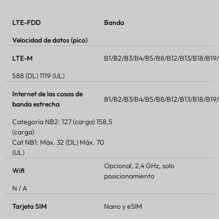
LTE-FDD
Banda
Velocidad de datos (pico)
LTE-M
B1/B2/B3/B4/B5/B8/B12/B13/B18/B1
588 (DL) 1119 (UL)
Internet de las cosas de
B1/B2/B3/B4/B5/B8/B12/B13/B18/B1
banda estrecha
Categoría NB2: 127 (carga) 158,5
(carga)
Cat NB1: Máx. 32 (DL) Máx. 70
(UL)
Opcional, 2,4 GHz, solo
Wifi
posicionamiento
N / A
Tarjeta SIM
Nano y eSIM