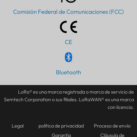
Comisión Federal de Comunicaciones (FCC)
CE
PT
Bluetooth
IT
AR
LoRa® es una marca registrada o marca de servicio de
Semtech Corporation o sus filiales. LoRaWAN® es una marca
JA
con licencia.
DE
FR
Legal
política de privacidad
Proceso de envío
KO
Garantía
Cláusula de