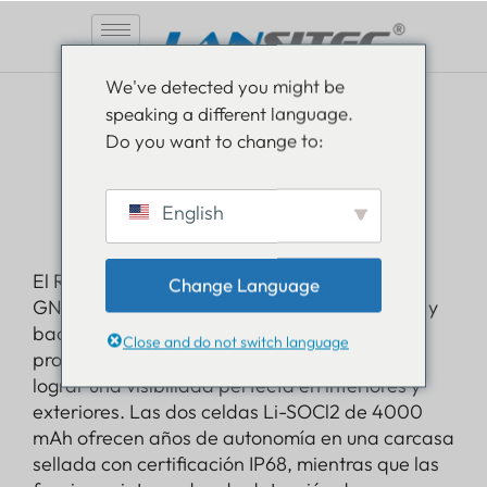
Saltar
We've detected you might be
al
speaking a different language.
contenido
NB-IoT y LTE-M
Do you want to change to:
Seguimiento de la
English
gestión de activos
El Rastreador de Gestión de Activos combina
Change Language
GNSS multiconstelación con escaneo BLE 5.0 y
backhaul global NB-IoT/LTE-M para
Close and do not switch language
proporcionar a los activos una sola etiqueta y
lograr una visibilidad perfecta en interiores y
exteriores. Las dos celdas Li-SOCl2 de 4000
mAh ofrecen años de autonomía en una carcasa
sellada con certificación IP68, mientras que las