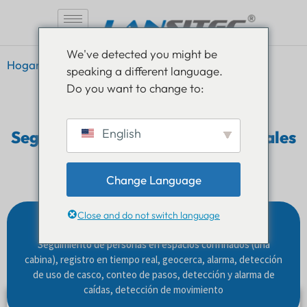
Saltar
We've detected you might be
al
Hogar
»
Soluciones
»
Seguimiento de pacientes
speaking a different language.
contenido
Do you want to change to:
English
Seguimiento de pacientes potenciales
y confirmados
Change Language
Close and do not switch language
Características del sistema:
Seguimiento de personas en espacios confinados (una
cabina), registro en tiempo real, geocerca, alarma, detección
de uso de casco, conteo de pasos, detección y alarma de
caídas, detección de movimiento