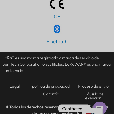
CE
PT
Bluetooth
IT
AR
LoRa® es una marca registrada o marca de servicio de
Semtech Corporation o sus filiales. LoRaWAN® es una marca
JA
con licencia.
DE
FR
Legal
política de privacidad
Proceso de envío
KO
Garantía
Cláusula de
exención
TH
EN
©Todos los derechos reservados @2016-2026
Compañía
Contáctenos
de Tecnología Lansitec Ltd.