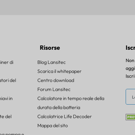
Risorse
Isc
Non 
iner di
Blog Lansitec
agg
Scarica il whitepaper
Iscr
tori del
Centro download
Forum Lansitec
avi in
Calcolatore in tempo reale della
durata della batteria
te del
Calcolatrice Life Decoder
Mappa del sito
ema pompa e