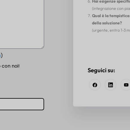
Hai esigenze specifi
(integrazione con pia
Qual è la tempistica
della soluzione?
(urgente, entro 1-3 mes
a
)
 con noi!
Seguici su: