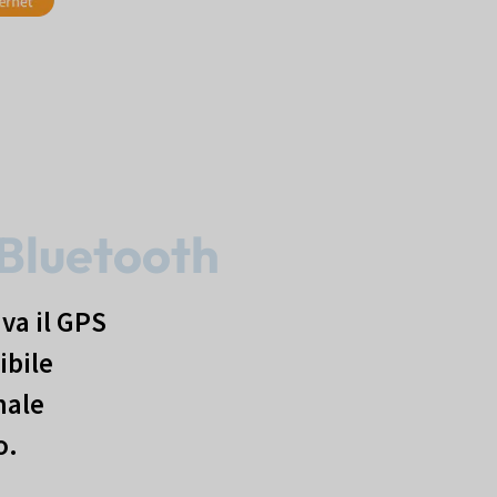
Bluetooth
iva il GPS
ibile
nale
o.