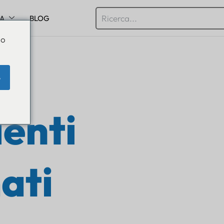
SA
BLOG
Do
e
enti
ati