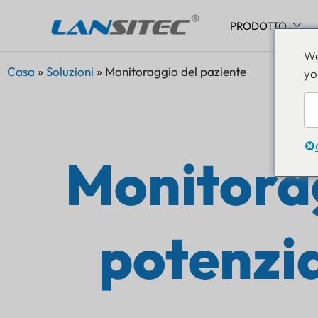
PRODOTTO
Vai
We
al
Casa
»
Soluzioni
»
Monitoraggio del paziente
yo
contenuto
Monitorag
potenzia