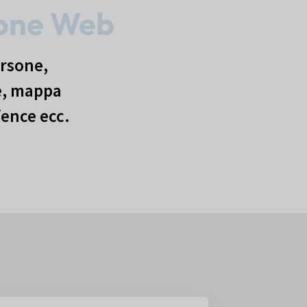
ione Web
ersone,
e, mappa
fence ecc.