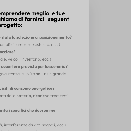
comprendere meglio le tue
ghiamo di fornirci i seguenti
progetto:
tata la soluzione di posizionamento?
per uffici, ambiente esterno, ecc.)
racciare?
le, veicoli, inventario, ecc.)
di copertura previsto per lo scenario?
ngola stanza, su più piani, in un grande
quisiti di consumo energetico?
ata della batteria, ricariche frequenti,
entali specifici che dovremmo
, interferenze da altri segnali, ecc.)