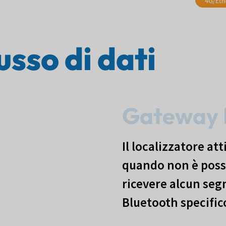
usso di dati
Gateway 
Il localizzatore att
quando non è poss
ricevere alcun seg
Bluetooth specific