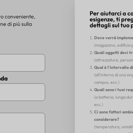
Per aiutarci a 
to conveniente,
esigenze, ti pre
e di più sulla
dettagli sul tuo 
Dove verrà implemen
(magazzino, edificio 
Quali oggetti devi t
(attrezzature, persona
Qual è l'intervallo 
(all'interno di una si
nda
campus, ecc.)
Quali sono i tuoi re
(a batteria, lunga dur
ecc.)
Ci sono fattori ambi
considerare?
(temperatura, umidità