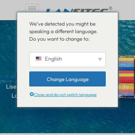
Aller
We've detected you might be
au
speaking a different language.
contenu
Do you want to change to:
Soyez informé, restez
English
informé
Change Language
Lisez tout sur les nouveautés dans le monde de
Lansitec et gardez une longueur d’avance.
Close and do not switch language