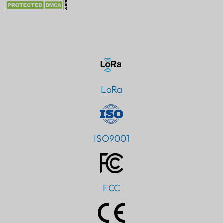
LoRa
ISO9001
FCC