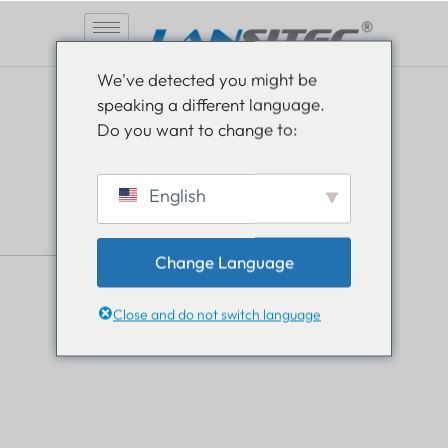
Aller
We've detected you might be
au
speaking a different language.
contenu
Do you want to change to:
Soyez informé, restez
English
informé
Change Language
Lisez tout sur les nouveautés dans le monde de
Lansitec et gardez une longueur d’avance.
Close and do not switch language