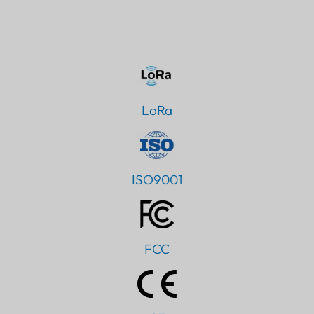
LoRa
ISO9001
FCC