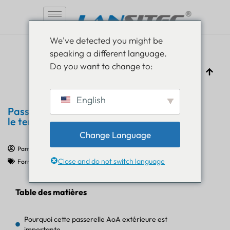
Aller
We've detected you might be
au
speaking a different language.
contenu
Do you want to change to:
English
Passerelle extérieure AG4 AoA – Test sur
le terrain
Change Language
Pam Luthra
4 juillet 2025
Close and do not switch language
Formation sur l'Internet des objets
Table des matières
Pourquoi cette passerelle AoA extérieure est
importante