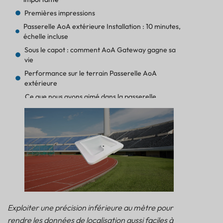
Premières impressions
Passerelle AoA extérieure Installation : 10 minutes,
échelle incluse
Sous le capot : comment AoA Gateway gagne sa
vie
Performance sur le terrain Passerelle AoA
extérieure
Ce que nous avons aimé dans la passerelle
Outdoor AoA
Où voulons-nous encore plus
Mettre en œuvre la passerelle AoA extérieure —
une analyse approfondie de ses points forts
Suivi des véhicules et des biens mobiliers
Commerce de détail intelligent et expositions
Contrôle d'accès aux zones critiques
Analyses sportives
Exploiter une précision inférieure au mètre pour
Neuf autres déploiements qui méritent d'être
rendre les données de localisation aussi faciles à
copiés