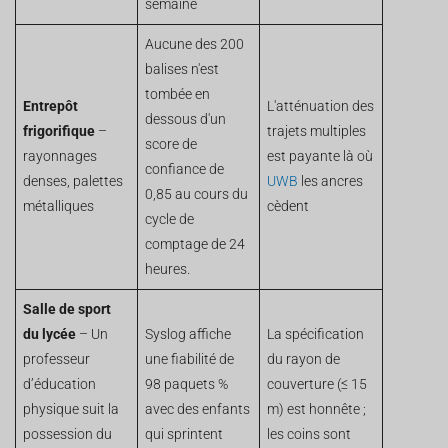
semaine
Aucune des 200
balises n'est
tombée en
Entrepôt
L'atténuation des
dessous d'un
frigorifique
–
trajets multiples
score de
rayonnages
est payante là où
confiance de
denses, palettes
UWB
les ancres
0,85 au cours du
métalliques
cèdent
cycle de
comptage de 24
heures.
Salle de sport
du lycée
– Un
Syslog affiche
La spécification
professeur
une fiabilité de
du rayon de
d’éducation
98 paquets %
couverture (≤ 15
physique suit la
avec des enfants
m) est honnête ;
possession du
qui sprintent
les coins sont