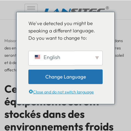
Aller
We've detected you might be
au
speaking a different language.
contenu
Do you want to change to:
Maison
»
FAQ
»
Certains de nos équipements seront stockés dans
des environnements froids (-25 °C à -30 °C), tandis que d'autres
seront déployés à l'extérieur, exposés à la lumière directe du soleil
English
et à des températures comprises entre 40 °C et 50 °C. Cela
affectera-t-il les appareils ?
Change Language
Certains de nos
Close and do not switch language
équipements seront
stockés dans des
environnements froids