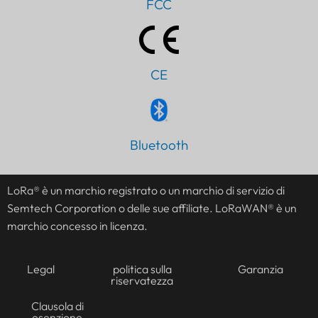
FCC
CE
Bluetooth
PT
AR
LoRa® è un marchio registrato o un marchio di servizio di
JA
Semtech Corporation o delle sue affiliate. LoRaWAN® è un
ES
marchio concesso in licenza.
DE
Legal
politica sulla
Garanzia
FR
riservatezza
KO
Clausola di
esenzione
TH