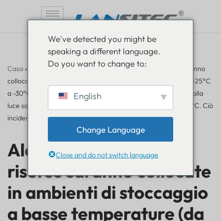
Vai
We've detected you might be
al
speaking a different language.
contenuto
Do you want to change to:
Casa
»
Domande frequenti
»
Alcune delle nostre risorse saranno
collocate in ambienti di stoccaggio a basse temperature (da -25°C
a -30°C), mentre altre saranno installate all'aperto, esposte alla
English
luce solare diretta e a temperature comprese tra 40°C e 50°C. Ciò
inciderà sui dispositivi?
Change Language
Alcune delle nostre
Close and do not switch language
risorse saranno collocate
in ambienti di stoccaggio
a basse temperature (da