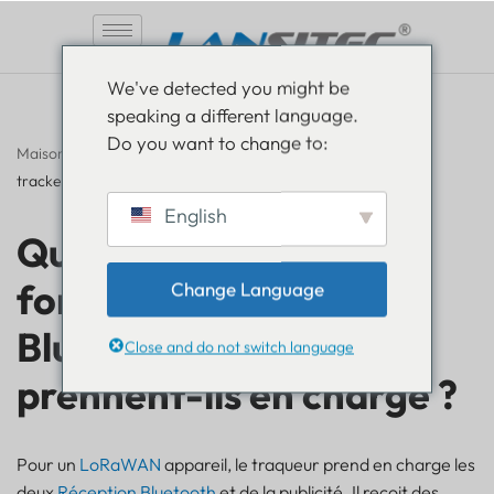
Aller
We've detected you might be
au
speaking a different language.
contenu
Do you want to change to:
Maison
»
FAQ
»
Quels types de fonctionnalités Bluetooth vos
trackers prennent-ils en charge ?
English
Quels types de
fonctionnalités
Change Language
Bluetooth vos trackers
Close and do not switch language
prennent-ils en charge ?
Pour un
LoRaWAN
appareil, le traqueur prend en charge les
deux
Réception Bluetooth
et de la publicité. Il reçoit des