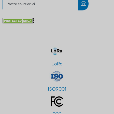
LoRa
ISO9001