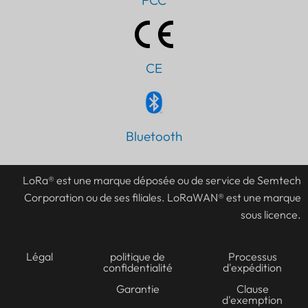
FCC
CE
Bluetooth
PT
IT
LoRa® est une marque déposée ou de service de Semtech
AR
Corporation ou de ses filiales. LoRaWAN® est une marque
JA
sous licence.
ES
DE
Légal
politique de
Processus
confidentialité
d'expédition
KO
Garantie
Clause
d'exemption
TH