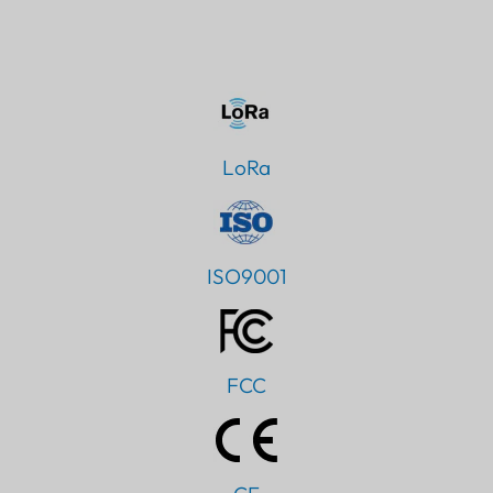
LoRa
ISO9001
FCC