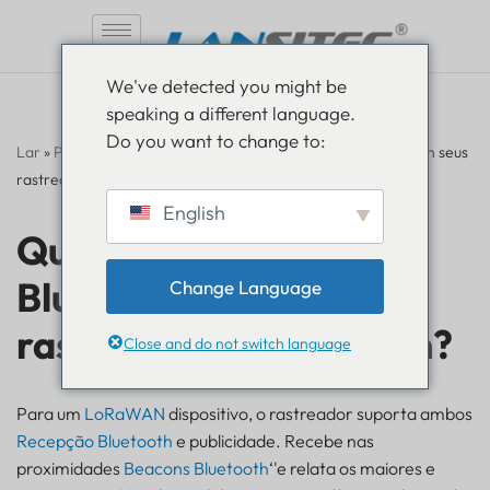
Pular
We've detected you might be
para
speaking a different language.
o
Do you want to change to:
conteúdo
Lar
»
Perguntas frequentes
»
Que tipos de recursos Bluetooth seus
rastreadores suportam?
English
Que tipos de recursos
Bluetooth seus
Change Language
rastreadores suportam?
Close and do not switch language
Para um
LoRaWAN
dispositivo, o rastreador suporta ambos
Recepção Bluetooth
e publicidade. Recebe nas
proximidades
Beacons Bluetooth
‘'e relata os maiores e