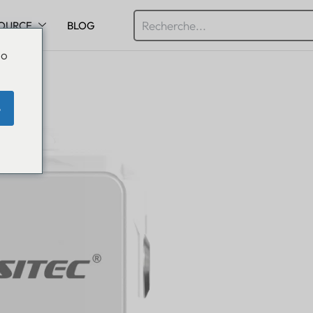
OURCE
BLOG
Do
e