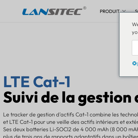
PRODUIT
S
Aller
We
au
yo
contenu
LTE Cat-1
Suivi de la gestion 
Le tracker de gestion d'actifs Cat-1 combine les techn
et LTE Cat-1 pour une veille des actifs intérieurs et ext
Ses deux batteries Li-SOCl2 de 4 000 mAh (8 000 mAh a
plus de trois ans de rapports adaptatifs dans un boîti