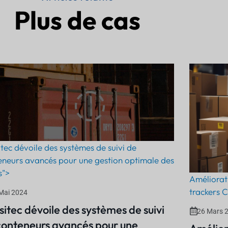
Plus de cas
tec dévoile des systèmes de suivi de
eneurs avancés pour une gestion optimale des
s">
Améliorati
trackers C
Mai 2024
itec dévoile des systèmes de suivi
26 Mars 
conteneurs avancés pour une