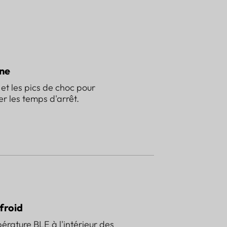
ine
 et les pics de choc pour
er les temps d'arrêt.
froid
rature BLE à l'intérieur des