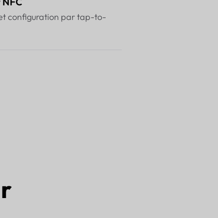
t NFC
et configuration par tap-to-
ir