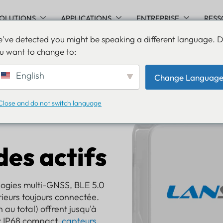
OLUTIONS
APPLICATIONS
ENTREPRISE
RESS
've detected you might be speaking a different language. 
u want to change to:
English
Change Languag
Close and do not switch language
des actifs
ologies multi-GNSS, BLE 5.0
érieurs toujours connectée.
u total) offrent jusqu'à
er IP68 compact.
capteurs
,