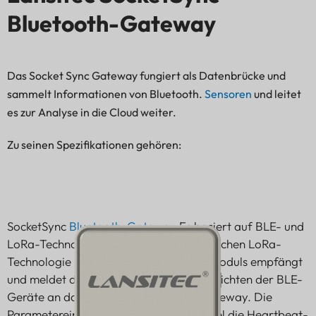
Bluetooth-Gateway
Das Socket Sync Gateway fungiert als Datenbrücke und
sammelt Informationen von Bluetooth.
Sensoren
und leitet
es zur Analyse in die Cloud weiter.
Zu seinen Spezifikationen gehören:
SocketSync
Bluetooth-Gateway
Es basiert auf BLE- und
LoRa-Technologie. Dank der fortschrittlichen LoRa-
Technologie und des integrierten BLE-Moduls empfängt
und meldet das BLE-Gateway die Nachrichten der BLE-
Geräte an das Gateway.
LoRaWAN
Gateway. Die
Parametereinstellungen, wie zum Beispiel die Heartbeat-