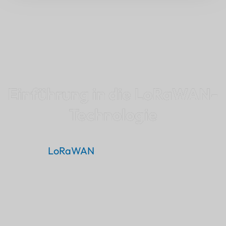
Einführung in die LoRaWAN-
Technologie
Was ist
LoRaWAN
Kommunikationsprotokoll?