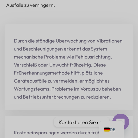
Ausfälle zu verringern.
PT
Durch die ständige Überwachung von Vibrationen
IT
und Beschleunigungen erkennt das System
mechanische Probleme wie Fehlausrichtung,
AR
Verschleiß oder Unwucht frühzeitig. Diese
JA
Früherkennungsmethode hilft, plötzliche
ES
Geräteausfälle zu vermeiden, ermöglicht es
Wartungsteams, Probleme im Voraus zu beheben
FR
und Betriebsunterbrechungen zu reduzieren.
KO
TH
EN
Kontaktieren Sie uns
DE
Kosteneinsparungen werden durch frühzeitiges
Offener