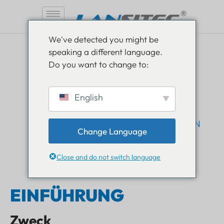
Zum
We've detected you might be
Inhalt
speaking a different language.
springen
Überwachung von Pumpen-
Do you want to change to:
und Motorsystemen
English
Verwendung des Lansitec Bluetooth-Sensors mit
Beschleunigungsmesser und Lansitec
LoRaWAN
Tor
Change Language
Close and do not switch language
EINFÜHRUNG
Zweck