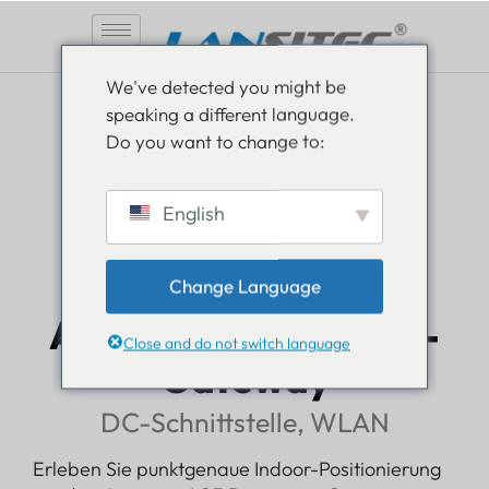
Zum
We've detected you might be
Inhalt
speaking a different language.
springen
Do you want to change to:
English
Ethernet Bluetooth
AoA
Change Language
AG3 Positionierungs-
Close and do not switch language
Gateway
DC-Schnittstelle, WLAN
Erleben Sie punktgenaue Indoor-Positionierung