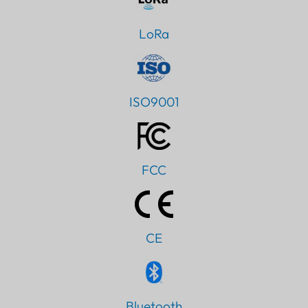
LoRa
ISO9001
FCC
CE
Bluetooth
PT