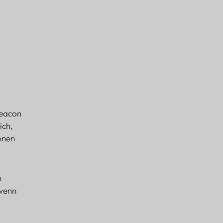
Beacon
ich,
onen
h
 wenn