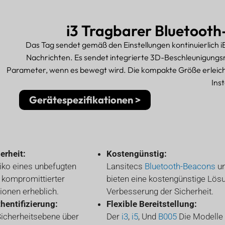
i3
Tragbarer Bluetooth
Das Tag sendet gemäß den Einstellungen kontinuierlich 
Nachrichten. Es sendet integrierte 3D-Beschleunigung
Parameter, wenn es bewegt wird. Die kompakte Größe erleich
Inst
Gerätespezifikationen >
erheit:
Kostengünstig:
iko eines unbefugten
Lansitecs
Bluetooth-Beacons
un
 kompromittierter
bieten eine kostengünstige Lös
onen erheblich.
Verbesserung der Sicherheit.
hentifizierung:
Flexible Bereitstellung:
Sicherheitsebene über
Der
i3
,
i5
, Und
B005
Die Modelle 