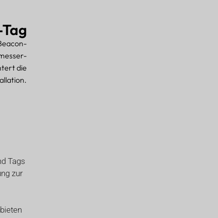
-Tag
iBeacon-
smesser-
tert die
allation.
d Tags
ung zur
bieten