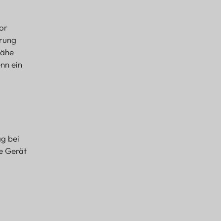
or
erung
Nähe
nn ein
ag bei
e Gerät