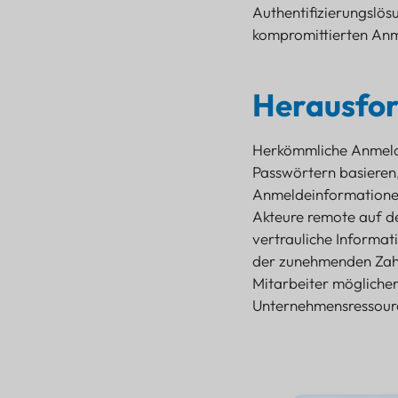
Authentifizierungslö
kompromittierten Anm
Herausfor
Herausforderung:
Herkömmliche Anmeld
Sicherheitsrisiko
Passwörtern basieren, 
Lösung
Anmeldeinformationen
Wie es funktioniert
Akteure remote auf d
Vorteile
vertrauliche Informati
der zunehmenden Zahl
Mitarbeiter mögliche
Unternehmensressourc