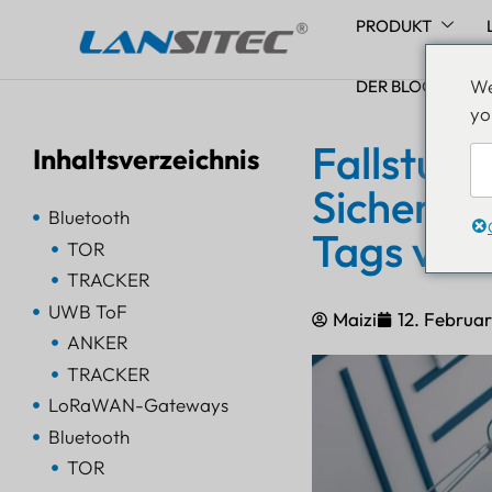
PRODUKT
Zum
We
Inhalt
DER BLOG
yo
springen
Fallstud
Inhaltsverzeichnis
Sicherhe
Bluetooth
Tags von 
TOR
TRACKER
UWB ToF
Maizi
12. Februa
ANKER
TRACKER
LoRaWAN-Gateways
Bluetooth
TOR