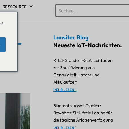
RESSOURCE
Do
Lansitec Blog
dows-
Neueste IoT-Nachrichten:
e
und
RTLS-Standort-SLA: Leitfaden
zur Spezifizierung von
Genauigkeit, Latenz und
Akkulaufzeit
MEHR LESEN "
Bluetooth-Asset-Tracker:
Bewährte SIM-freie Lösung für
die tägliche Anlagenverfolgung
MEHR LESEN "