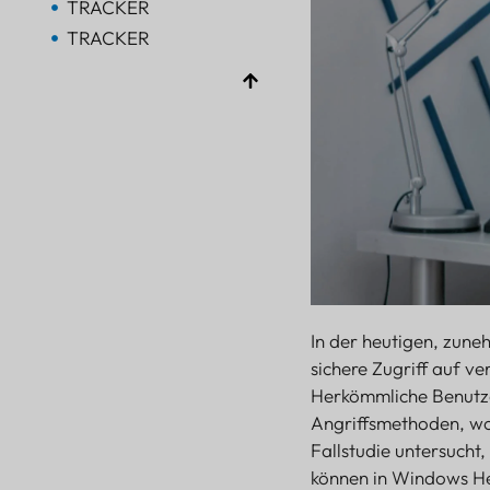
TRACKER
TRACKER
Bluetooth-AoA
TOR
Bluetooth
TOR
Bluetooth
TOR
TRACKER
LEUCHTFEUER
SENSOR
In der heutigen, zun
sichere Zugriff auf 
Herkömmliche Benutze
Angriffsmethoden, wo
Fallstudie untersucht,
können in Windows Hel