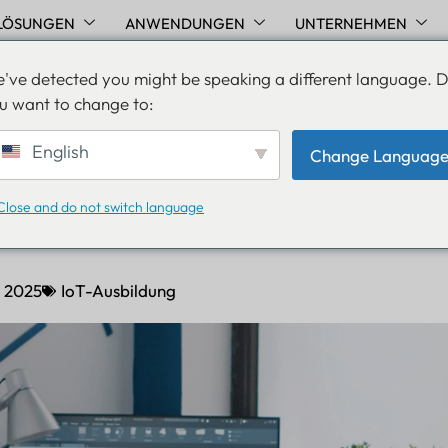
LÖSUNGEN
ANWENDUNGEN
UNTERNEHMEN
've detected you might be speaking a different language. 
u want to change to:
ie: Verbesserung der Win
English
Change Languag
it mit Bluetooth-Beacons 
Close and do not switch language
Lansitec
r 2025
IoT-Ausbildung