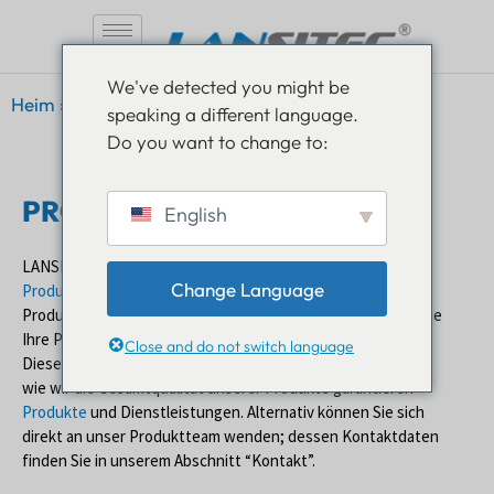
Zum
We've detected you might be
Inhalt
Heim
»
Garantie
speaking a different language.
springen
Do you want to change to:
PRODUKTGARANTIE
English
LANSITEC strebt nach qualitativ hochwertigem Service und
Change Language
Produkte
. Uns ist es wichtig, dass Sie die Nutzung unserer
Produkte genießen.
Produkte
, Dienste und Website(s), ohne
Ihre Privatsphäre in irgendeiner Weise zu beeinträchtigen.
Close and do not switch language
Diese Richtlinie beschreibt
wie wir die Gesamtqualität unserer Produkte garantieren
Produkte
und Dienstleistungen. Alternativ können Sie sich
direkt an unser Produktteam wenden; dessen Kontaktdaten
finden Sie in unserem Abschnitt “Kontakt”.