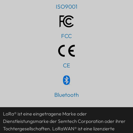
ISO9001
FCC
CE
Bluetooth
PT
IT
LoRa® ist eine eingetragene Marke oder
AR
Dienstleistungsmarke der Semtech Corporation oder ihrer
JA
Tochtergesellschaften. LoRaWAN® ist eine lizenzierte