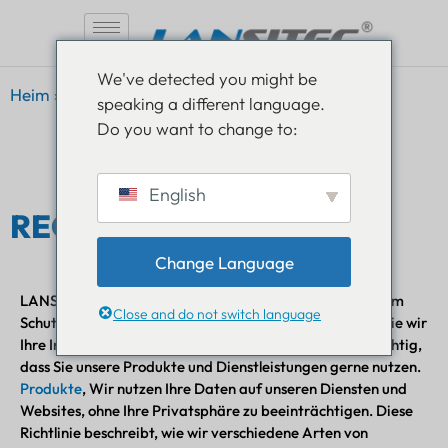
Zum
We've detected you might be
Inhalt
Heim
»
Rechtliches
speaking a different language.
springen
Do you want to change to:
English
RECHTSARTIKEL
Change Language
LANSITEC legt Wert auf Transparenz und Vertrauen beim
Close and do not switch language
Schutz Ihrer Daten und erklärt Ihnen klar und deutlich, wie wir
Ihre Informationen erfassen und verarbeiten. Uns ist wichtig,
dass Sie unsere Produkte und Dienstleistungen gerne nutzen.
Produkte
, Wir nutzen Ihre Daten auf unseren Diensten und
Websites, ohne Ihre Privatsphäre zu beeinträchtigen. Diese
Richtlinie beschreibt, wie wir verschiedene Arten von