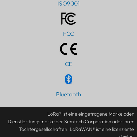
ISO9001
FCC
CE
Bluetooth
PT
IT
LoRa® ist eine eingetragene Marke oder
AR
Dienstleistungsmarke der Semtech Corporation oder ihrer
JA
Tochtergesellschaften. LoRaWAN® ist eine lizenzierte
ES
Marke.