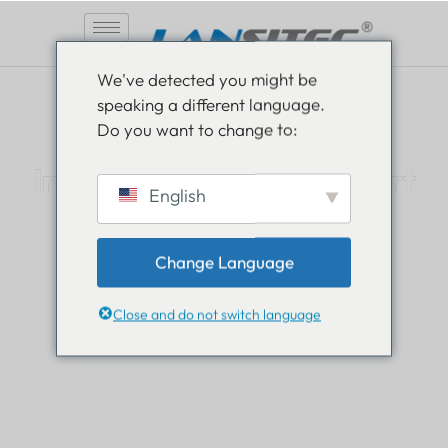
Zum
We've detected you might be
Inhalt
speaking a different language.
springen
Do you want to change to:
Informiert sein, informiert
English
bleiben
Change Language
Lesen Sie alles über die Neuigkeiten aus der Welt
von Lansitec und bleiben Sie immer einen Schritt
Close and do not switch language
voraus.