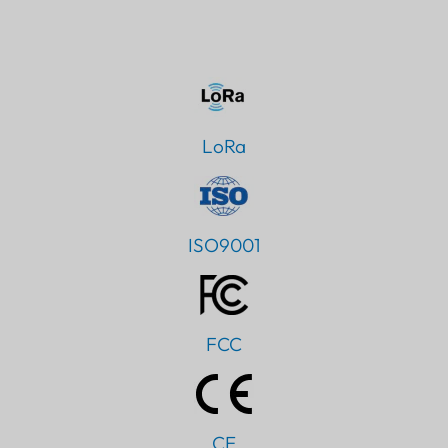
LoRa
ISO9001
FCC
CE