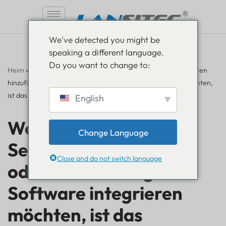
Zum
We've detected you might be
Inhalt
speaking a different language.
springen
Do you want to change to:
Heim
»
Häufig gestellte Fragen
»
Wenn wir zusätzliche Sensoren
hinzufügen oder in unsere eigene Software integrieren möchten,
ist das möglich?
English
Wenn wir zusätzliche
Change Language
Sensoren hinzufügen
Close and do not switch language
oder in unsere eigene
Software integrieren
möchten, ist das