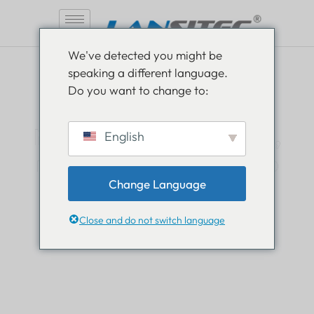
Saltar
We've detected you might be
al
speaking a different language.
contenido
Do you want to change to:
Manténgase informado,
English
manténgase informado
Change Language
Lea todo sobre las novedades en el mundo de
Lansitec y manténgase un paso adelante.
Close and do not switch language